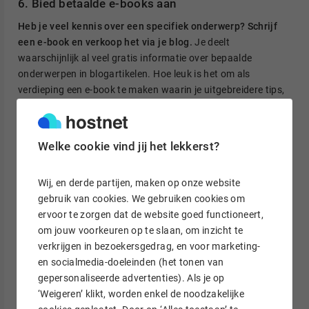
6. Bied betaalde e-books aan
Heb je veel kennis over een specifiek onderwerp? Schrijf
een e-book en verkoop het via je blog.
Je deelt
waarschijnlijk al veel gratis informatie over bepaalde
onderwerpen in blogartikelen. Hoe leuk is het om als
verdieping een e-book te maken waarin je uitgebreidere tips,
nog meer voorbeelden of praktische tips deelt?! Promoot dat
e-book regelmatig in je blogartikelen om het extra aandacht
te geven.
Welke cookie vind jij het lekkerst?
Vaak is een e-book heel betaalbaar, met een gemiddelde
Wij, en derde partijen, maken op onze website
prijs tussen de € 10 en € 20. Als
je veel enthousiaste volgers
gebruik van cookies. We gebruiken cookies om
hebt, kan dit je een mooi bedrag opleveren. Ook kost het je
ervoor te zorgen dat de website goed functioneert,
meestal niet veel geld om een e-book te maken. Je kunt het
om jouw voorkeuren op te slaan, om inzicht te
zelf opmaken in Canva en hoeft een e-book natuurlijk niet te
verkrijgen in bezoekersgedrag, en voor marketing-
laten drukken. Aan de andere kant gaat er wel de nodige tijd
en socialmedia-doeleinden (het tonen van
in zitten.
gepersonaliseerde advertenties). Als je op
‘Weigeren’ klikt, worden enkel de noodzakelijke
Zo heeft foodblogger Pauline van
Uit Paulines Keuken
een e-