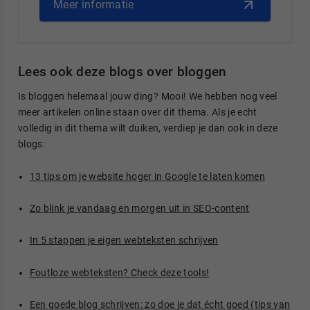
Meer informatie
Lees ook deze blogs over bloggen
Is bloggen helemaal jouw ding? Mooi! We hebben nog veel
meer artikelen online staan over dit thema. Als je echt
volledig in dit thema wilt duiken, verdiep je dan ook in deze
blogs:
13 tips om je website hoger in Google te laten komen
Zo blink je vandaag en morgen uit in SEO-content
In 5 stappen je eigen webteksten schrijven
Foutloze webteksten? Check deze tools!
Een goede blog schrijven: zo doe je dat écht goed (tips van