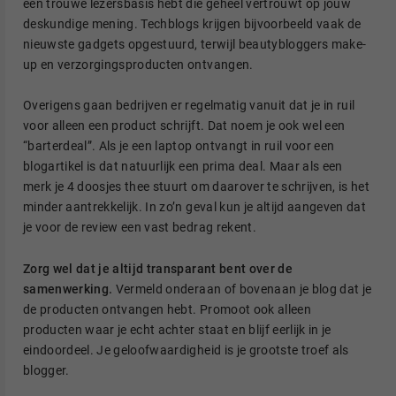
een trouwe lezersbasis hebt die geheel vertrouwt op jouw
deskundige mening. Techblogs krijgen bijvoorbeeld vaak de
nieuwste gadgets opgestuurd, terwijl beautybloggers make-
up en verzorgingsproducten ontvangen.
Overigens gaan bedrijven er regelmatig vanuit dat je in ruil
voor alleen een product schrijft. Dat noem je ook wel een
“barterdeal”. Als je een laptop ontvangt in ruil voor een
blogartikel is dat natuurlijk een prima deal. Maar als een
merk je 4 doosjes thee stuurt om daarover te schrijven, is het
minder aantrekkelijk. In zo’n geval kun je altijd aangeven dat
je voor de review een vast bedrag rekent.
Zorg wel dat je altijd transparant bent over de
samenwerking.
Vermeld onderaan of bovenaan je blog dat je
de producten ontvangen hebt. Promoot ook alleen
producten waar je echt achter staat en blijf eerlijk in je
eindoordeel. Je geloofwaardigheid is je grootste troef als
blogger.