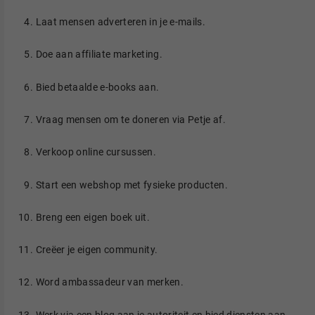
Laat mensen adverteren in je e-mails​.
Doe aan affiliate marketing​.
Bied betaalde e-books aan​.
Vraag mensen om te doneren via Petje af​.
Verkoop online cursussen​.
Start een webshop met fysieke producten​.
Breng een eigen boek uit​.
Creëer je eigen community​.
Word ambassadeur van merken​.
Werk via een blog aan je autoriteit en bied diensten aan.