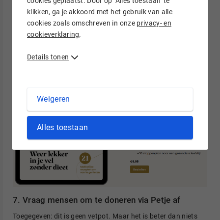
cookies geplaatst. Door op ‘Alles toestaan’ te
book gemaakt met dieet-proof recepten. Lezers die haar
klikken, ga je akkoord met het gebruik van alle
recepten graag volgen, zullen waarschijnlijk snel overstag
cookies zoals omschreven in onze
privacy- en
gaan om voor minder dan een tientje dit e-book aan te
cookieverklaring
.
schaffen.
Details tonen
Weigeren
Alles toestaan
7. Vraag mensen om te doneren via Petje af
Toegegeven: dit is geen vetpot. Maar het is beter dan niets