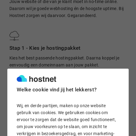
Jouw website of die van je klant moet in no-time online.
Daarom wil je goede webhosting én de hoogste uptime. Bij
Hostnet zorgen wij daarvoor. Gegarandeerd.
Stap 1 -
Kies je hostingpakket
Kies het best passende hostingpakket. Daarna koppel je
eenvoudig een domeinnaam aan jouw pakket.
Welke cookie vind jij het lekkerst?
Stap 2 -
Direct opgeleverd
Wij, en derde partijen, maken op onze website
Wij zorgen voor de oplevering van je webhosting. Hierdoor
gebruik van cookies. We gebruiken cookies om
kun jij je focussen op het ontwikkelen van de website.
ervoor te zorgen dat de website goed functioneert,
om jouw voorkeuren op te slaan, om inzicht te
verkrijgen in bezoekersgedrag, en voor marketing-