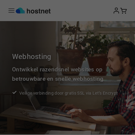
Ga naar de hoofdinhoud
Webhosting
Ontwikkel razendsnel websites op
betrouwbare en snelle webhosting
Veilige verbinding door gratis SSL via Let’s Encrypt