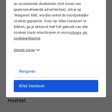
en socialmedia-doeleinden (het tonen van
Stap 3 -
Aan de slag!
gepersonaliseerde advertenties). Als je op
‘Weigeren’ klikt, worden enkel de noodzakelijke
Je ontvangt in een paar minuten je logingegevens. Daarna
cookies geplaatst. Door op ‘Alles toestaan’ te
kun je gelijk aan de slag met het bouwen van de site.
klikken, ga je akkoord met het gebruik van alle
cookies zoals omschreven in onze
privacy- en
Heb je vragen over je website hosting? Of wil je meer weten
cookieverklaring
.
over welke PHP-versies we ondersteunen?
Onze Klantenservice
helpt je graag. Ook buiten
Details tonen
kantooruren.
Weigeren
Alles toestaan
Haal het meeste uit je webhosting bij
Hostnet