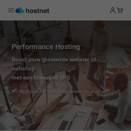
Ga naar de hoofdinhoud
Performance Hosting
Boost jouw groeiende website of
webshop
met een Managed VPS
Wij regelen het technische beheer van je server