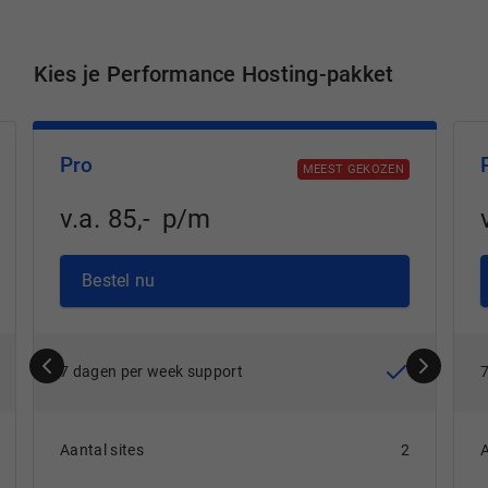
Kies je Performance Hosting-pakket
Pro
MEEST GEKOZEN
v.a.
85
,
-
p/m
Bestel nu
7 dagen per week support
Aantal sites
2