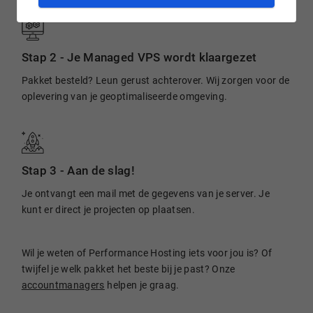
Stap 2 -
Je Managed VPS wordt klaargezet
Pakket besteld? Leun gerust achterover. Wij zorgen voor de
oplevering van je geoptimaliseerde omgeving.
Stap 3 -
Aan de slag!
Je ontvangt een mail met de gegevens van je server. Je
kunt er direct je projecten op plaatsen.
Wil je weten of Performance Hosting iets voor jou is? Of
twijfel je welk pakket het beste bij je past? Onze
accountmanagers
helpen je graag.