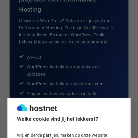
Hosting
Gebruik je WordPress? Ook dan zit je goed met
Performance Hosting. Zo kun je WordPress in 1
klik installeren. En met de WordPress Toolkit
beheer je jouw websites in een handomdraai.
WP-CLI
WordPress-installaties aanmaken en
uploaden
WordPress-installaties synchroniseren
Plugins en thema’s updaten in bulk
Staging
Welke cookie vind jij het lekkerst?
Lees meer
Wij, en derde partijen, maken op onze website