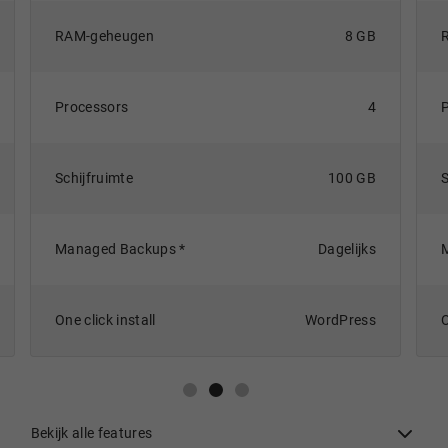
RAM-geheugen
8 GB
processors
4
schijfruimte
100 GB
Managed Backups
Dagelijks
One click install
WordPress
Bekijk alle features