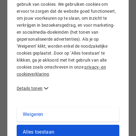
gebruik van cookies. We gebruiken cookies om
ervoor te zorgen dat de website goed functioneert,
Een veiligere website bij Hostnet
om jouw voorkeuren op te slaan, om inzicht te
verkrijgen in bezoekersgedrag, en voor marketing-
en socialmedia-doeleinden (het tonen van
gepersonaliseerde advertenties). Als je op
‘Weigeren’ klikt, worden enkel de noodzakelijke
In no-time bouwen aan jouw projecten
cookies geplaatst. Door op ‘Alles toestaan’ te
Jouw Performance Hosting-pakket wordt snel opgeleverd.
klikken, ga je akkoord met het gebruik van alle
De server hoef je niet zelf in te richten, dat doen wij voor je.
cookies zoals omschreven in onze
privacy- en
Zo kun jij je focussen op het bouwen en beheren van je
cookieverklaring
.
projecten.
Details tonen
Stap 1 -
Kies je Performance Hosting-pakket
Weigeren
Bestel het Performance Hosting-pakket dat het best bij
jouw wensen past. Of bij die van je klanten.
Alles toestaan