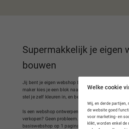
Supermakkelijk je eigen
bouwen
Jij bent je eigen webshop bouwer. Met de drag-and
Welke cookie vin
maker kies je een blok naar keuze en sleep je ‘m n
stel je zelf kleuren in, en bewerk je teksten en afbe
Wij, en derde partije
de website goed functi
Is een webshop ontwerpen niet jouw ding? Of wil je
voor marketing- en soc
verkopen? Geen probleem. Met de 1-click-oplossing 
klikt, worden enkel de
basiswebshop op 1 pagina. Voeg je producten toe 