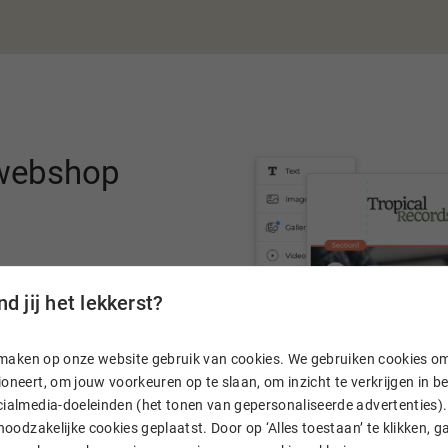
 webshop
-drop-editor in de webshop
d jij het lekkerst?
aar de gewenste plek. Ook
eldingen.
n, maken op onze website gebruik van cookies. We gebruiken cookies o
oneert, om jouw voorkeuren op te slaan, om inzicht te verkrijgen in 
 gelijk producten
ialmedia-doeleinden (het tonen van gepersonaliseerde advertenties). 
publiceer je direct een
 noodzakelijke cookies geplaatst. Door op ‘Alles toestaan’ te klikken, g
en ga meteen live. Zo