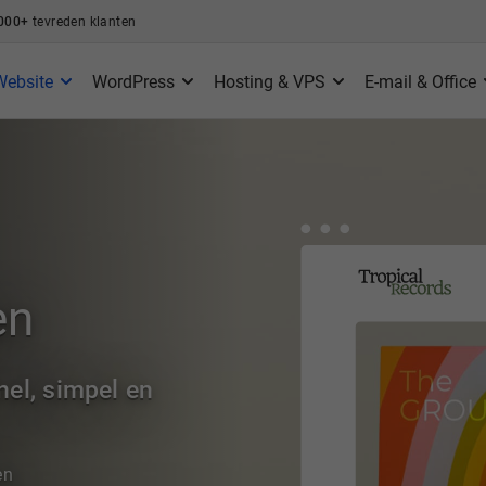
000+
tevreden klanten
Website
WordPress
Hosting & VPS
E-mail & Office
en
el, simpel en
en