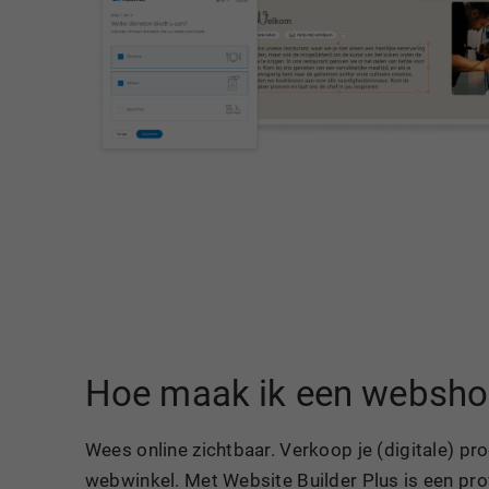
Hoe maak ik een websh
Wees online zichtbaar. Verkoop je (digitale) pro
webwinkel. Met Website Builder Plus is een pro