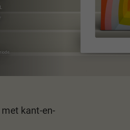
AL
r
riode.
met kant-en-