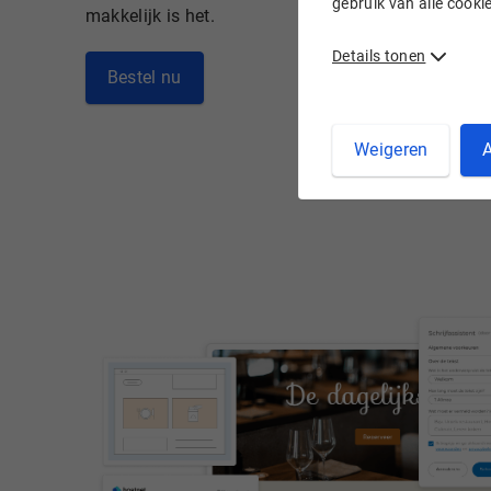
gebruik van alle cook
makkelijk is het.
Details tonen
Bestel nu
Weigeren
A