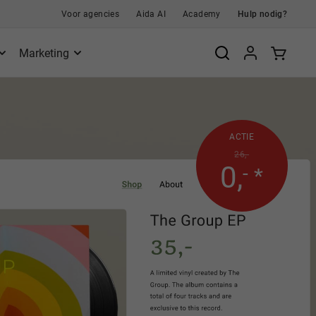
Voor agencies
Aida AI
Academy
Hulp nodig?
Marketing
ACTIE
26,-
0
,
-
*