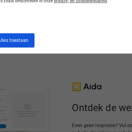
ies zoals omschreven in onze
privacy- en cookieverklaring
.
lles toestaan
Ontdek de wer
Even geen inspiratie? Vul de