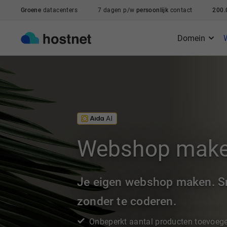
Ga naar de hoofdinhoud
Groene
datacenters
7 dagen p/w
persoonlijk
contact
200.
Domein
Webshop mak
Je eigen webshop maken. Sn
zonder te coderen.
Onbeperkt aantal producten toevoeg