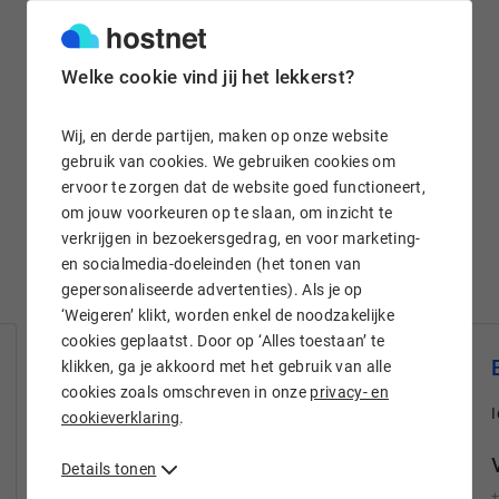
Maak een afspraak
Welke cookie vind jij het lekkerst?
Wij, en derde partijen, maken op onze website
gebruik van cookies. We gebruiken cookies om
ervoor te zorgen dat de website goed functioneert,
Kies het pakket dat bij jou past
om jouw voorkeuren op te slaan, om inzicht te
verkrijgen in bezoekersgedrag, en voor marketing-
Zodra je een keuze hebt gemaakt, kun je eenvoudig een
en socialmedia-doeleinden (het tonen van
afspraak met ons maken.
gepersonaliseerde advertenties). Als je op
‘Weigeren’ klikt, worden enkel de noodzakelijke
cookies geplaatst. Door op ‘Alles toestaan’ te
Business
klikken, ga je akkoord met het gebruik van alle
MEEST GEKOZEN
cookies zoals omschreven in onze
privacy- en
Perfect voor bedrijven
cookieverklaring
.
v.a.
59,99
p/m
Details tonen
+ eenmalig 399,-
+