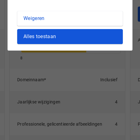
Maak een afspraak
Weigeren
Alles toestaan
Aantal pagina's
8
Domeinnaam*
Inclusief
Jaarlijkse wijzigingen
4
Professionele, gelicentieerde afbeeldingen
4