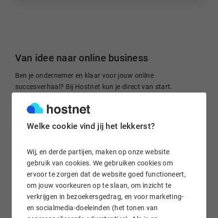
Van idee naar online business
Ben je ondernemer en klaar voor jouw online
succesverhaal? Bij Hostnet kun je direct van start.
Welke cookie vind jij het lekkerst?
Wij, en derde partijen, maken op onze website
gebruik van cookies. We gebruiken cookies om
ervoor te zorgen dat de website goed functioneert,
om jouw voorkeuren op te slaan, om inzicht te
Domeinnaam registreren
verkrijgen in bezoekersgedrag, en voor marketing-
Je online plek claimen? Bij Hostnet heb je keuze uit
en socialmedia-doeleinden (het tonen van
900+ extensies. Je vindt er altijd een die bij jouw