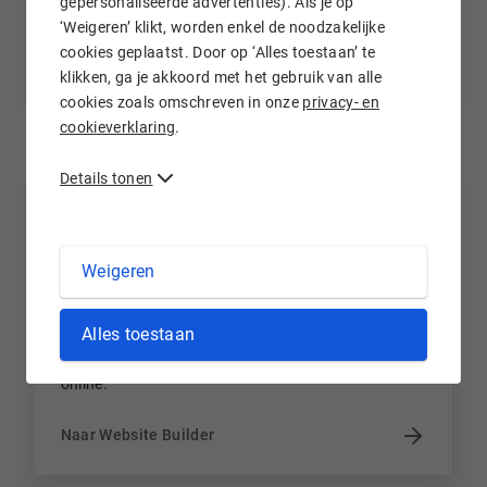
gepersonaliseerde advertenties). Als je op
idee past.
‘Weigeren’ klikt, worden enkel de noodzakelijke
cookies geplaatst. Door op ‘Alles toestaan’ te
Naar domeinnamen
klikken, ga je akkoord met het gebruik van alle
cookies zoals omschreven in onze
privacy- en
cookieverklaring
.
Details tonen
Weigeren
Website Builder
Alles toestaan
Maak je eigen professionele website in slechts 3
stappen. Zonder technische kennis en vandaag
online.
Naar Website Builder