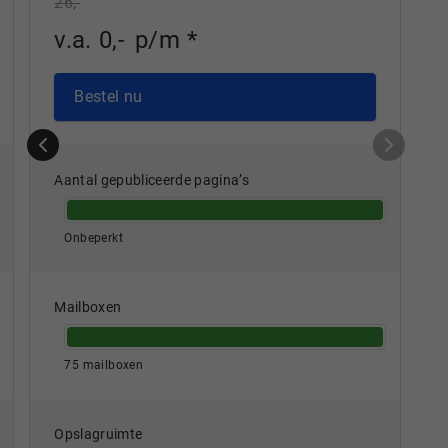
26,-
v.a.
0
,
-
p/m
*
Bestel nu
Aantal gepubliceerde pagina’s
Onbeperkt
Mailboxen
75 mailboxen
Opslagruimte