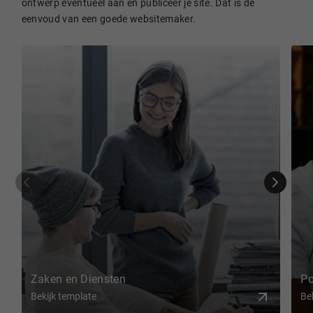
ontwerp eventueel aan en publiceer je site. Dat is de
eenvoud van een goede websitemaker.
Zaken en Diensten
Po
Bekijk template
Be