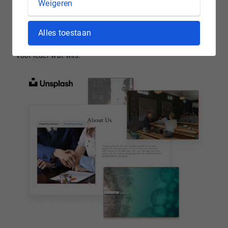
Weigeren
Een beeld zegt meer dan duizend woorden. Een goede foto
versterkt je verhaal en verbetert de look en feel van je
website. In de mediabibliotheek van Website Builder Pro en
Alles toestaan
Plus vind je honderden foto’s die je gratis kunt gebruiken.
Voor ieder wat wils.