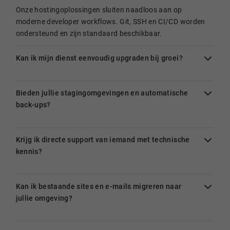
Onze hostingoplossingen sluiten naadloos aan op
moderne developer workflows. Git, SSH en CI/CD worden
ondersteund en zijn standaard beschikbaar.
Kan ik mijn dienst eenvoudig upgraden bij groei?
Bieden jullie stagingomgevingen en automatische
back-ups?
Krijg ik directe support van iemand met technische
kennis?
Kan ik bestaande sites en e-mails migreren naar
jullie omgeving?