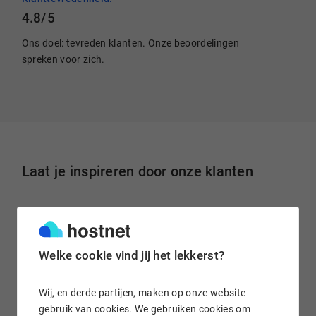
4.8/5
Ons doel: tevreden klanten. Onze beoordelingen
spreken voor zich.
Laat je inspireren door onze klanten
"Al jaren is Hostnet een vaste partner op
hostingvlak. Op dit gebied hebben wij een fijne,
Welke cookie vind jij het lekkerst?
betrouwbare en toegankelijke partij gevonden
waarmee we goed kunnen sparren om een solide
Wij, en derde partijen, maken op onze website
hosting-oplossing te realiseren voor onze klanten."
gebruik van cookies. We gebruiken cookies om