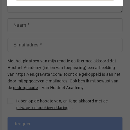
Naam
E-mailadres
Met het plaatsen van mijn reactie ga ik ermee akkoord dat
Hostnet Academy (indien van toepassing) een afbeelding
van https://en.gravatar.com/ toont die gekoppeld is aan het
door mij opgegeven e-mailadres. Ook ben ik mij bewust van
de
gedragscode
van Hostnet Academy.
Ik ben op de hoogte van, en ik ga akkoord met de
privacy- en cookieverklaring
.
Reageer