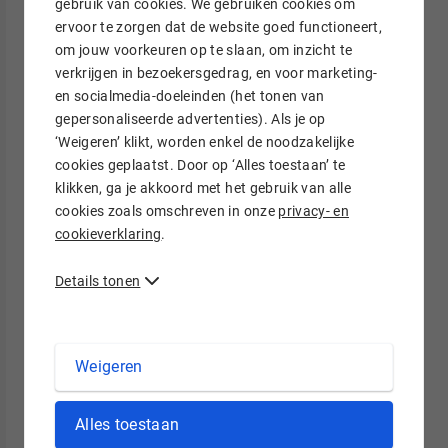
gebruik van cookies. We gebruiken cookies om
d
o
Athiná is een boekenwurm met een
ervoor te zorgen dat de website goed functioneert,
I
o
liefde voor schrijven. Naast haar
n
k
om jouw voorkeuren op te slaan, om inzicht te
diverse job als
verkrijgen in bezoekersgedrag, en voor marketing-
communicatiespecialist bij Hostnet
en socialmedia-doeleinden (het tonen van
houdt zij van reizen, fitness en mode.
gepersonaliseerde advertenties). Als je op
‘Weigeren’ klikt, worden enkel de noodzakelijke
cookies geplaatst. Door op ‘Alles toestaan’ te
klikken, ga je akkoord met het gebruik van alle
Reacties
cookies zoals omschreven in onze
privacy- en
cookieverklaring
.
Reageer
Details tonen
Praat mee over dit onderwerp
Laat hier je reactie achter.
Weigeren
Alles toestaan