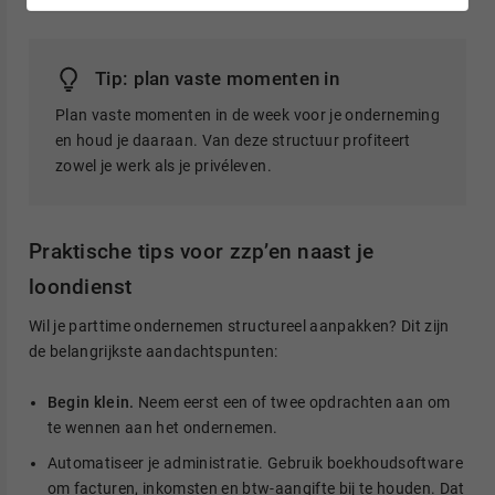
Tip: plan vaste momenten in
Plan vaste momenten in de week voor je onderneming
en houd je daaraan. Van deze structuur profiteert
zowel je werk als je privéleven.
Praktische tips voor zzp’en naast je
loondienst
Wil je parttime ondernemen structureel aanpakken? Dit zijn
de belangrijkste aandachtspunten:
Begin klein.
Neem eerst een of twee opdrachten aan om
te wennen aan het ondernemen.
Automatiseer je administratie. Gebruik boekhoudsoftware
om facturen, inkomsten en btw-aangifte bij te houden. Dat