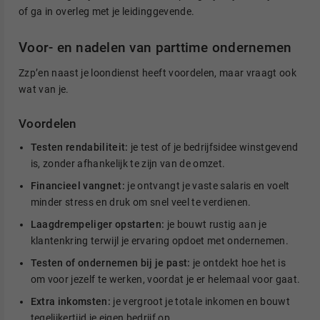
of ga in overleg met je leidinggevende.
Voor- en nadelen van parttime ondernemen
Zzp’en naast je loondienst heeft voordelen, maar vraagt ook
wat van je.
Voordelen
Testen rendabiliteit:
je test of je bedrijfsidee winstgevend
is, zonder afhankelijk te zijn van de omzet.
Financieel vangnet:
je ontvangt je vaste salaris en voelt
minder stress en druk om snel veel te verdienen.
Laagdrempeliger opstarten:
je bouwt rustig aan je
klantenkring terwijl je ervaring opdoet met ondernemen.
Testen of ondernemen bij je past:
je ontdekt hoe het is
om voor jezelf te werken, voordat je er helemaal voor gaat.
Extra inkomsten:
je vergroot je totale inkomen en bouwt
tegelijkertijd je eigen bedrijf op.