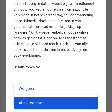
Weten wat je kunt verwachten, maakt het makkelijker om
ervoor te zorgen dat de website goed functioneert,
goed te starten. Hoe ziet parttime ondernemen er in de
om jouw voorkeuren op te slaan, om inzicht te
praktijk uit?
verkrijgen in bezoekersgedrag, en voor marketing-
en socialmedia-doeleinden (het tonen van
Hoeveel tijd kost ondernemen naast loondienst?
gepersonaliseerde advertenties). Als je op
‘Weigeren’ klikt, worden enkel de noodzakelijke
Parttime ondernemen wordt vaak onderschat. Het vraagt
cookies geplaatst. Door op ‘Alles toestaan’ te
meer tijd dan mensen verwachten. Je hebt niet alleen tijd
klikken, ga je akkoord met het gebruik van alle
nodig voor het uitvoeren van opdrachten, maar ook voor:
cookies zoals omschreven in onze
privacy- en
cookieverklaring
.
Administratie en boekhouding
Facturen sturen en betalingen opvolgen
Details tonen
Klanten vinden en contact onderhouden
Je website en online zichtbaarheid bijhouden
Offertes schrijven en gesprekken voeren
Weigeren
Gemiddeld zijn parttime ondernemers zo’n 10 tot 20 uur per
Alles toestaan
week kwijt aan hun onderneming, afhankelijk van hoeveel
opdrachten ze hebben en hoe efficiënt ze werken.