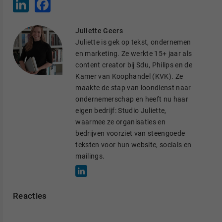
L
F
i
a
n
c
k
e
Juliette Geers
e
b
d
o
Juliette is gek op tekst, ondernemen
I
o
en marketing. Ze werkte 15+ jaar als
n
k
content creator bij Sdu, Philips en de
Kamer van Koophandel (KVK). Ze
maakte de stap van loondienst naar
ondernemerschap en heeft nu haar
eigen bedrijf: Studio Juliette,
waarmee ze organisaties en
bedrijven voorziet van steengoede
teksten voor hun website, socials en
mailings.
Reacties