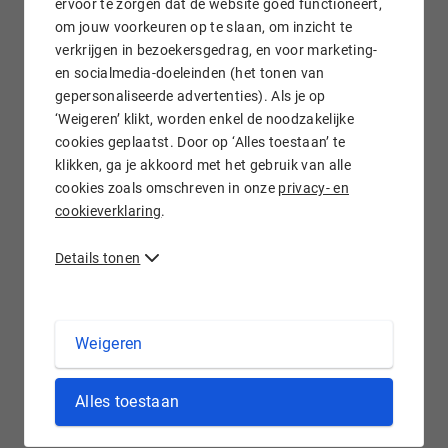
ervoor te zorgen dat de website goed functioneert,
om jouw voorkeuren op te slaan, om inzicht te
verkrijgen in bezoekersgedrag, en voor marketing-
Gratis e-mail doorsturen
en socialmedia-doeleinden (het tonen van
gepersonaliseerde advertenties). Als je op
‘Weigeren’ klikt, worden enkel de noodzakelijke
cookies geplaatst. Door op ‘Alles toestaan’ te
klikken, ga je akkoord met het gebruik van alle
Wij staan voor je klaar!
cookies zoals omschreven in onze
privacy- en
cookieverklaring
.
Details tonen
.ADULT domein registreren bij Hostnet
Weigeren
Met een .adult domeinnaam geef je in één oogopslag weer
Alles toestaan
dat je website niet geschikt is voor kinderen. Bied je erotische
content aan op je website of wil je volwassenen met elkaar in
contact brengen? Heb je een online casino, verkoop je