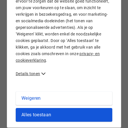
ervoor te zorgen dat de website goed functioneert,
om jouw voorkeuren op te slaan, om inzicht te
verkrijgen in bezoekersgedrag, en voor marketing-
Gratis e-mail doorsturen
en socialmedia-doeleinden (het tonen van
gepersonaliseerde advertenties). Als je op
‘Weigeren’ klikt, worden enkel de noodzakelijke
cookies geplaatst. Door op ‘Alles toestaan’ te
klikken, ga je akkoord met het gebruik van alle
Wij staan voor je klaar!
cookies zoals omschreven in onze
privacy- en
cookieverklaring
.
Details tonen
.AGENCY domein registreren bij Hostnet
Weigeren
In het Nederlands kun je 'agency' vertalen als 'agentschap'.
Alles toestaan
De Engelse term is echter in vele branches al bekend. Heb je
een model agency? Of een health agency? Dan is .agency
wellicht een aantrekkelijke extensie voor jou. Agentschappen