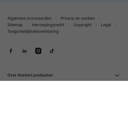
Algemene voorwaarden
Privacy en cookies
Sitemap
Herroepingsrecht
Copyright
Legal
Toegankelijkheidsverklaring
Over Hostnet producten
Algemeen
Inloggen