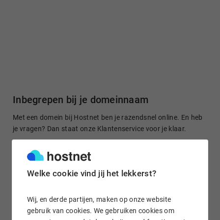
Inbegrepen bij je domeinnaam
Met een domein bij Hostnet ben je razendsnel online. En heb
je vragen? Dan staat onze Klantenservice voor je klaar.
Welke cookie vind jij het lekkerst?
Gratis domein doorsturen
Stuur je domeinnaam kosteloos door naar een site of je
Wij, en derde partijen, maken op onze website
socialmedia-profiel. Het is in enkele klikken geregeld.
gebruik van cookies. We gebruiken cookies om