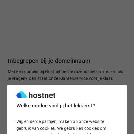
Inbegrepen bij je domeinnaam
Met een domein bij Hostnet ben je razendsnel online. En heb
je vragen? Dan staat onze Klantenservice voor je klaar.
Welke cookie vind jij het lekkerst?
Gratis domein doorsturen
Stuur je domeinnaam kosteloos door naar een site of je
Wij, en derde partijen, maken op onze website
socialmedia-profiel. Het is in enkele klikken geregeld.
gebruik van cookies. We gebruiken cookies om