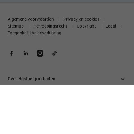
Algemene voorwaarden
Privacy en cookies
Sitemap
Herroepingsrecht
Copyright
Legal
Toegankelijkheidsverklaring
Over Hostnet producten
Algemeen
Inloggen