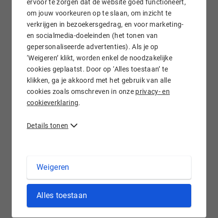
ervoor te zorgen dat de website goed functioneert,
om jouw voorkeuren op te slaan, om inzicht te
verkrijgen in bezoekersgedrag, en voor marketing-
Gratis e-mail doorsturen
en socialmedia-doeleinden (het tonen van
gepersonaliseerde advertenties). Als je op
‘Weigeren’ klikt, worden enkel de noodzakelijke
cookies geplaatst. Door op ‘Alles toestaan’ te
klikken, ga je akkoord met het gebruik van alle
Wij staan voor je klaar!
cookies zoals omschreven in onze
privacy- en
cookieverklaring
.
Details tonen
.BABY domein registreren bij Hostnet
Weigeren
Toekomstige en jonge ouders shoppen steeds vaker online
Alles toestaan
voor hun kroost. Om je webwinkel in babykleding, -
speelgoed, -meubilair of -verzorgingsproducten te laten
opvallen, kies je voor een .baby
domeinnaam
. Maar ook als je