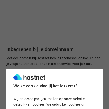
Inbegrepen bij je domeinnaam
Met een domein bij Hostnet ben je razendsnel online. En heb
je vragen? Dan staat onze Klantenservice voor je klaar.
Welke cookie vind jij het lekkerst?
Gratis domein doorsturen
Stuur je domeinnaam kosteloos door naar een site of je
Wij, en derde partijen, maken op onze website
socialmedia-profiel. Het is in enkele klikken geregeld.
gebruik van cookies. We gebruiken cookies om