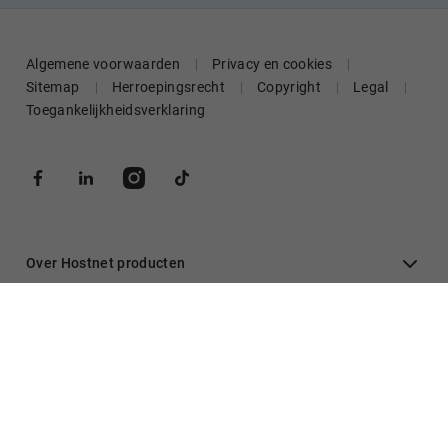
Algemene voorwaarden
Privacy en cookies
Sitemap
Herroepingsrecht
Copyright
Legal
Toegankelijkheidsverklaring
Over Hostnet producten
Algemeen
Inloggen