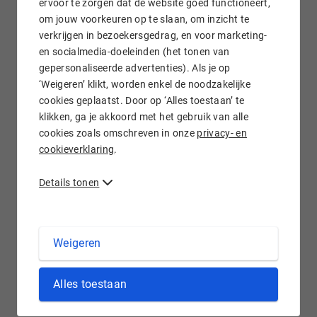
ervoor te zorgen dat de website goed functioneert,
om jouw voorkeuren op te slaan, om inzicht te
verkrijgen in bezoekersgedrag, en voor marketing-
Gratis e-mail doorsturen
en socialmedia-doeleinden (het tonen van
gepersonaliseerde advertenties). Als je op
‘Weigeren’ klikt, worden enkel de noodzakelijke
cookies geplaatst. Door op ‘Alles toestaan’ te
klikken, ga je akkoord met het gebruik van alle
Wij staan voor je klaar!
cookies zoals omschreven in onze
privacy- en
cookieverklaring
.
Details tonen
.BOATS domein registreren bij Hostnet
Weigeren
Nederland is het waterland, maar ook het land van de
Alles toestaan
watersport. Er zijn in ons land meer dan 500.000 vaartuigen.
Voor alle professionals en hobbyisten is er de .boats
domeinnaam. Of u nu een passie heeft voor zeilboten,