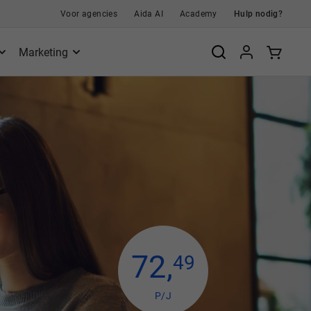
Voor agencies
Aida AI
Academy
Hulp nodig?
Marketing
72
,
49
P/J