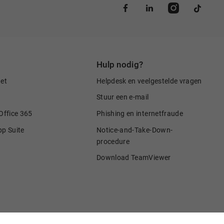
Hulp nodig?
net
Helpdesk en veelgestelde vragen
Stuur een e-mail
Office 365
Phishing en internetfraude
pp Suite
Notice-and-Take-Down-
procedure
Download TeamViewer