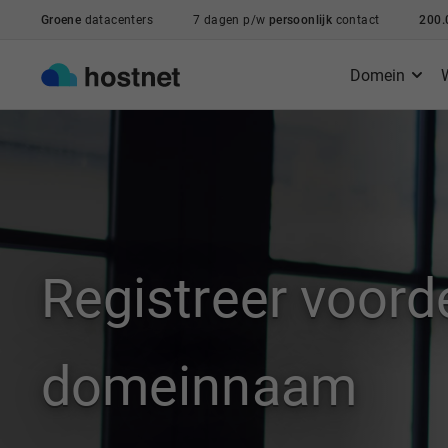
Ga naar de hoofdinhoud
Groene
datacenters
7 dagen p/w
persoonlijk
contact
200.
Domein
Registreer voord
domeinnaam