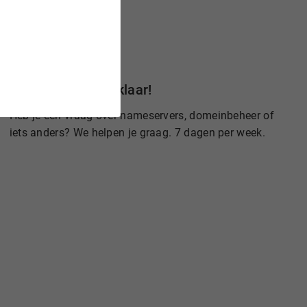
Wij staan voor je klaar!
Heb je een vraag over nameservers, domeinbeheer of
iets anders? We helpen je graag. 7 dagen per week.