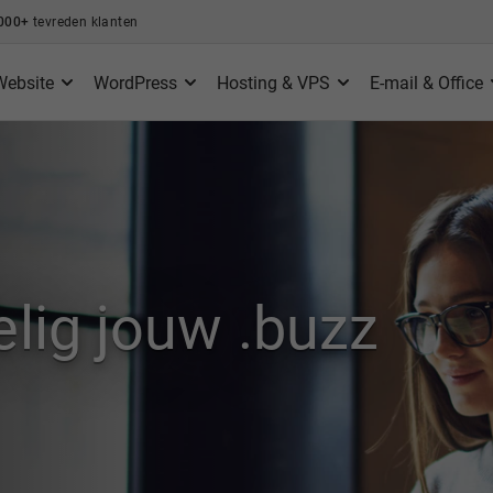
000+
tevreden klanten
Website
WordPress
Hosting & VPS
E-mail & Office
elig jouw .buzz