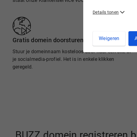
staat onze Klantenservice voor je klaar.
Details tonen
Weigeren
A
Gratis domein doorsturen
Stuur je domeinnaam kosteloos door naar een site of
je socialmedia-profiel. Het is in enkele klikken
geregeld.
.BUZZ domein registreren b