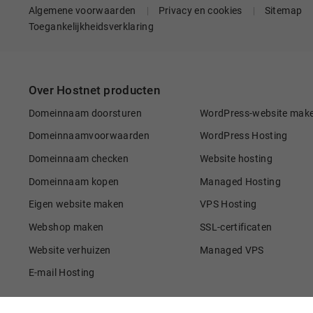
Algemene voorwaarden
Privacy en cookies
Sitemap
Toegankelijkheidsverklaring
Over Hostnet producten
Domeinnaam doorsturen
WordPress-website mak
Domeinnaamvoorwaarden
WordPress Hosting
Domeinnaam checken
Website hosting
Domeinnaam kopen
Managed Hosting
Eigen website maken
VPS Hosting
Webshop maken
SSL-certificaten
Website verhuizen
Managed VPS
E-mail Hosting