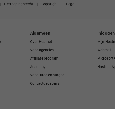
Herroepingsrecht
Copyright
Legal
Algemeen
Inloggen
en
Over Hostnet
Mijn Host
Voor agencies
Webmail
Affiliate program
Microsoft 
Academy
Hostnet A
Vacatures en stages
Contactgegevens