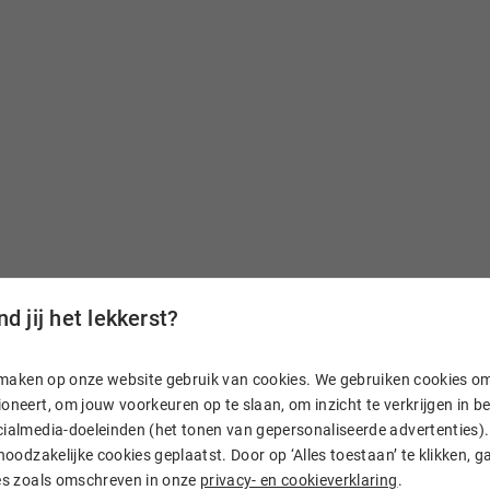
d jij het lekkerst?
n, maken op onze website gebruik van cookies. We gebruiken cookies o
aam
oneert, om jouw voorkeuren op te slaan, om inzicht te verkrijgen in 
ialmedia-doeleinden (het tonen van gepersonaliseerde advertenties). 
 noodzakelijke cookies geplaatst. Door op ‘Alles toestaan’ te klikken, g
. En heb je vragen? Dan
ies zoals omschreven in onze
privacy- en cookieverklaring
.