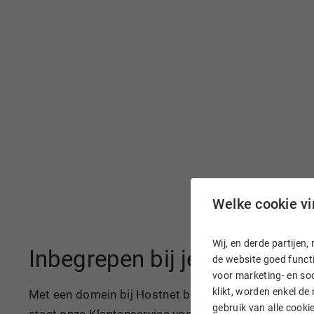
Welke cookie vin
Wij, en derde partije
Inbegrepen bij je domeinn
de website goed functi
voor marketing- en soc
klikt, worden enkel de
Met een domein bij Hostnet ben je razendsnel online
gebruik van alle cook