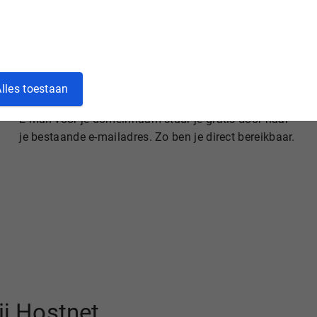
lles toestaan
Gratis e-mail doorsturen
E-mail voor je domeinnaam stuur je gratis door naar
je bestaande e-mailadres. Zo ben je direct bereikbaar.
ij Hostnet