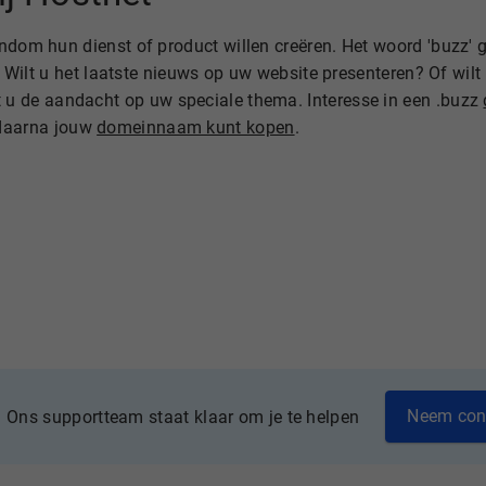
ondom hun dienst of product willen creëren. Het woord 'buzz'
p. Wilt u het laatste nieuws op uw website presenteren? Of wil
t u de aandacht op uw speciale thema. Interesse in een .buzz
 daarna jouw
domeinnaam kunt kopen
.
Neem con
Ons supportteam staat klaar om je te helpen