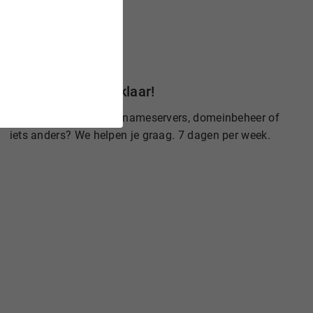
Wij staan voor je klaar!
Heb je een vraag over nameservers, domeinbeheer of
iets anders? We helpen je graag. 7 dagen per week.