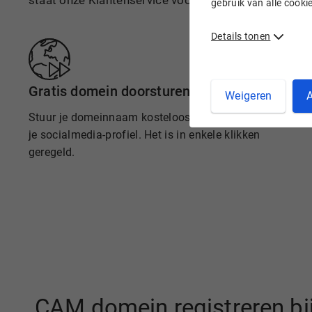
staat onze Klantenservice voor je klaar.
gebruik van alle cook
Details tonen
Gratis domein doorsturen
Weigeren
A
Stuur je domeinnaam kosteloos door naar een site of
je socialmedia-profiel. Het is in enkele klikken
geregeld.
.CAM domein registreren bi