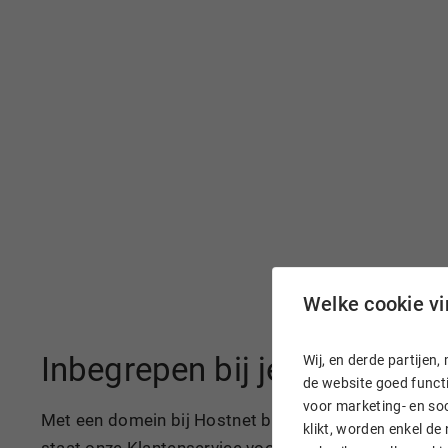
Welke cookie vin
Inbegrepen bij je domeinn
Wij, en derde partije
de website goed functi
voor marketing- en soc
Met een domein bij Hostnet ben je razendsnel online
klikt, worden enkel de