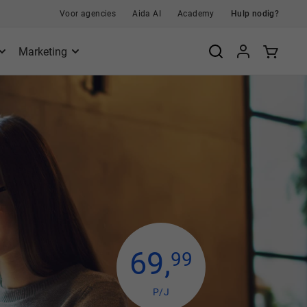
Voor agencies
Aida AI
Academy
Hulp nodig?
Marketing
69
,
99
P/J