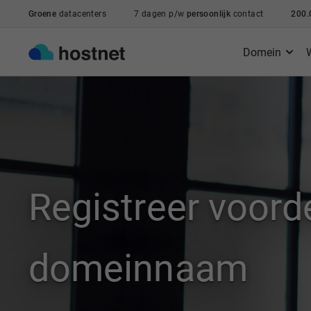
Ga naar de hoofdinhoud
Groene
datacenters
7 dagen p/w
persoonlijk
contact
200.
Domein
Registreer voord
domeinnaam