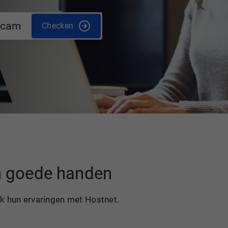
.cam
Checken
in goede handen
ek hun ervaringen met Hostnet.