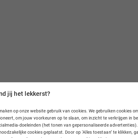
d jij het lekkerst?
aam
n, maken op onze website gebruik van cookies. We gebruiken cookies o
oneert, om jouw voorkeuren op te slaan, om inzicht te verkrijgen in 
ialmedia-doeleinden (het tonen van gepersonaliseerde advertenties). 
. En heb je vragen? Dan
 noodzakelijke cookies geplaatst. Door op ‘Alles toestaan’ te klikken, g