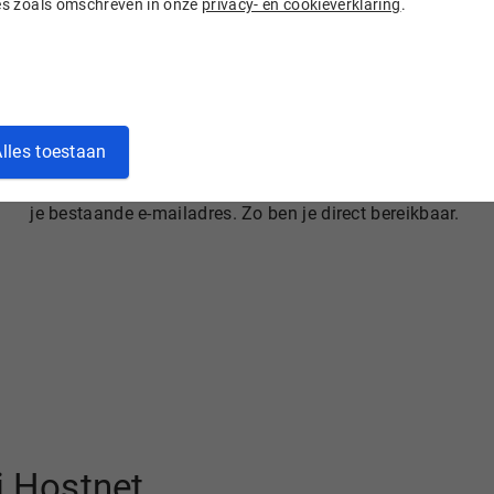
ies zoals omschreven in onze
privacy- en cookieverklaring
.
Gratis e-mail doorsturen
lles toestaan
E-mail voor je domeinnaam stuur je gratis door naar
je bestaande e-mailadres. Zo ben je direct bereikbaar.
j Hostnet