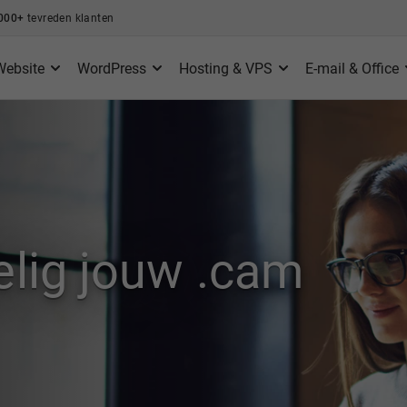
000+
tevreden klanten
Website
WordPress
Hosting & VPS
E-mail & Office
elig jouw .cam