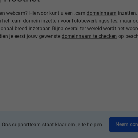
 een webcam? Hiervoor kunt u een .cam
domeinnaam
inzetten
t u het .cam domein inzetten voor fotobewerkingssites, maar 
naal breed inzetbaar. Bijna overal ter wereld wordt het woor
dien je eerst jouw gewenste
domeinnaam te checken
op besch
Neem con
Ons supportteam staat klaar om je te helpen