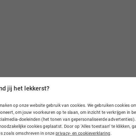
d jij het lekkerst?
n, maken op onze website gebruik van cookies. We gebruiken cookies o
aam
oneert, om jouw voorkeuren op te slaan, om inzicht te verkrijgen in 
ialmedia-doeleinden (het tonen van gepersonaliseerde advertenties). 
 noodzakelijke cookies geplaatst. Door op ‘Alles toestaan’ te klikken, g
. En heb je vragen? Dan
ies zoals omschreven in onze
privacy- en cookieverklaring
.