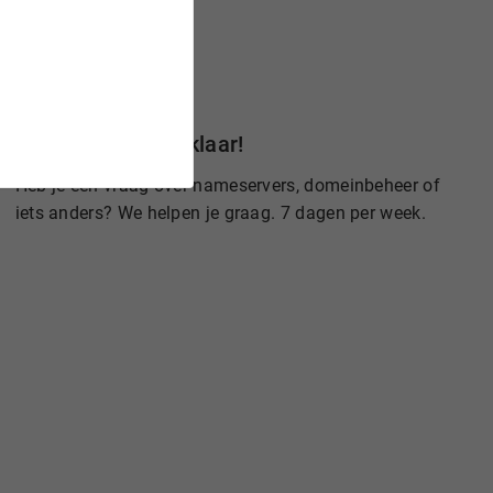
Wij staan voor je klaar!
Heb je een vraag over nameservers, domeinbeheer of
iets anders? We helpen je graag. 7 dagen per week.