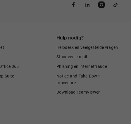
Hulp nodig?
net
Helpdesk en veelgestelde vragen
Stuur een e-mail
Office 365
Phishing en internetfraude
pp Suite
Notice-and-Take-Down-
procedure
Download TeamViewer