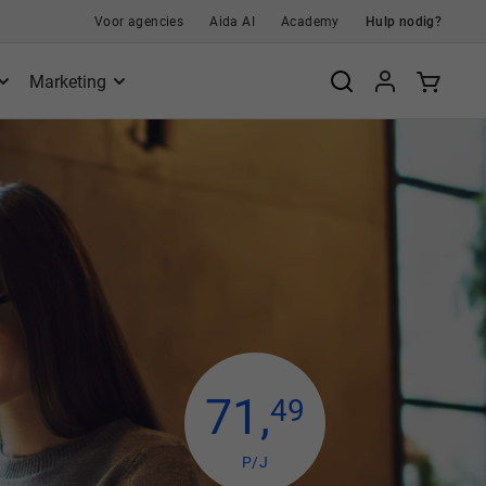
Voor agencies
Aida AI
Academy
Hulp nodig?
Marketing
71
,
49
P/J