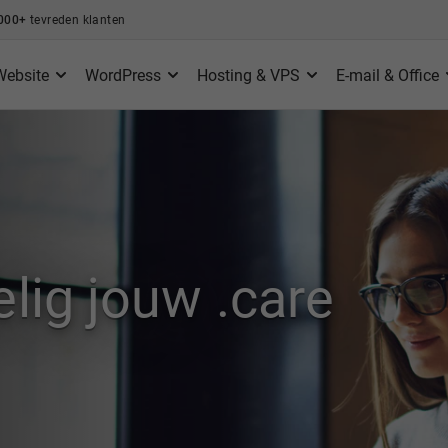
000+
tevreden klanten
Website
WordPress
Hosting & VPS
E-mail & Office
lig jouw .care