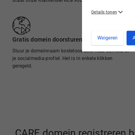
staat onze Klantenservice voor je klaar.
Details tonen
Weigeren
A
Gratis domein doorsturen
Stuur je domeinnaam kosteloos door naar een site of
je socialmedia-profiel. Het is in enkele klikken
geregeld.
.CARE domein registreren b