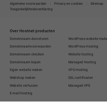
Algemene voorwaarden
Privacy en cookies
Sitemap
Toegankelijkheidsverklaring
Over Hostnet producten
Domeinnaam doorsturen
WordPress-website mak
Domeinnaamvoorwaarden
WordPress Hosting
Domeinnaam checken
Website hosting
Domeinnaam kopen
Managed Hosting
Eigen website maken
VPS Hosting
Webshop maken
SSL-certificaten
Website verhuizen
Managed VPS
E-mail Hosting