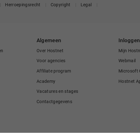
Herroepingsrecht
Copyright
Legal
Algemeen
Inloggen
en
Over Hostnet
Mijn Host
Voor agencies
Webmail
Affiliate program
Microsoft 
Academy
Hostnet A
Vacatures en stages
Contactgegevens