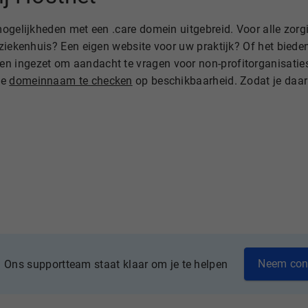
ogelijkheden met een .care domein uitgebreid. Voor alle zorgi
 ziekenhuis? Een eigen website voor uw praktijk? Of het biede
 ingezet om aandacht te vragen voor non-profitorganisaties 
te
domeinnaam te checken
op beschikbaarheid. Zodat je daa
Neem con
Ons supportteam staat klaar om je te helpen