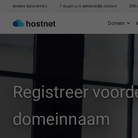
Ga naar de hoofdinhoud
Groene
datacenters
7 dagen p/w
persoonlijk
contact
200.
Domein
Registreer voorde
domeinnaam