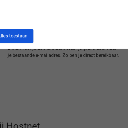
lles toestaan
Gratis e-mail doorsturen
E-mail voor je domeinnaam stuur je gratis door naar
je bestaande e-mailadres. Zo ben je direct bereikbaar.
ij Hostnet