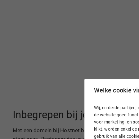
Welke cookie vin
Wij, en derde partije
Inbegrepen bij je domeinn
de website goed functi
voor marketing- en soc
klikt, worden enkel de
Met een domein bij Hostnet ben je razendsnel online
gebruik van alle cook