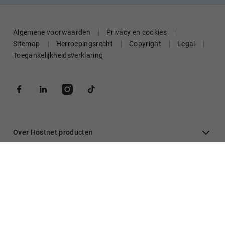
Algemene voorwaarden
Privacy en cookies
Sitemap
Herroepingsrecht
Copyright
Legal
Toegankelijkheidsverklaring
Over Hostnet producten
Algemeen
Inloggen