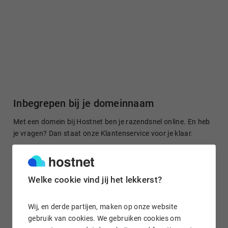
Inbegrepen bij je domeinnaam
Met een domein bij Hostnet ben je razendsnel online. En heb
je vragen? Dan staat onze Klantenservice voor je klaar.
Welke cookie vind jij het lekkerst?
Gratis domein doorsturen
Stuur je domeinnaam kosteloos door naar een site of je
Wij, en derde partijen, maken op onze website
socialmedia-profiel. Het is in enkele klikken geregeld.
gebruik van cookies. We gebruiken cookies om