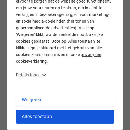
ervoor te zorgen dat de website goed functioneert,
om jouw voorkeuren op te slaan, om inzicht te
verkrijgen in bezoekersgedrag, en voor marketing-
Gratis e-mail doorsturen
en socialmedia-doeleinden (het tonen van
gepersonaliseerde advertenties). Als je op
‘Weigeren’ klikt, worden enkel de noodzakelijke
cookies geplaatst. Door op ‘Alles toestaan’ te
klikken, ga je akkoord met het gebruik van alle
Wij staan voor je klaar!
cookies zoals omschreven in onze
privacy- en
cookieverklaring
.
Details tonen
.CASH domein registreren bij Hostnet
Weigeren
Hoewel betalen via een pinpas of creditcard populair is, is
Alles toestaan
cash nog niet vergeten. Sterker nog, met de .cash extensie
kunt u alle kanten op. U kunt bijvoorbeeld een .cash
domeinnaam registreren
om informatie te bieden over het