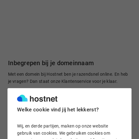
Inbegrepen bij je domeinnaam
Met een domein bij Hostnet ben je razendsnel online. En heb
je vragen? Dan staat onze Klantenservice voor je klaar.
Welke cookie vind jij het lekkerst?
Gratis domein doorsturen
Stuur je domeinnaam kosteloos door naar een site of je
Wij, en derde partijen, maken op onze website
socialmedia-profiel. Het is in enkele klikken geregeld.
gebruik van cookies. We gebruiken cookies om