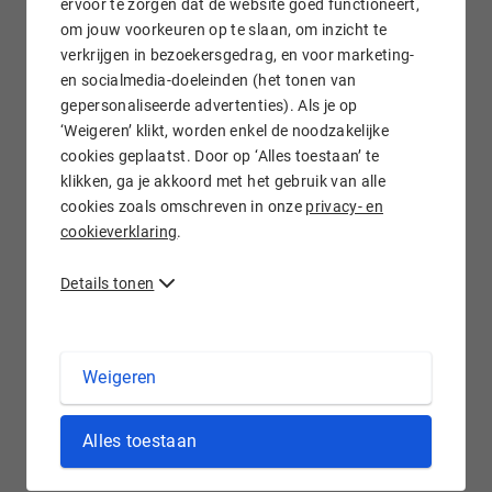
ervoor te zorgen dat de website goed functioneert,
om jouw voorkeuren op te slaan, om inzicht te
verkrijgen in bezoekersgedrag, en voor marketing-
Gratis e-mail doorsturen
en socialmedia-doeleinden (het tonen van
gepersonaliseerde advertenties). Als je op
‘Weigeren’ klikt, worden enkel de noodzakelijke
cookies geplaatst. Door op ‘Alles toestaan’ te
klikken, ga je akkoord met het gebruik van alle
Wij staan voor je klaar!
cookies zoals omschreven in onze
privacy- en
cookieverklaring
.
Details tonen
.CREDIT domein registreren bij Hostnet
Weigeren
Met het .credit domein is er een plek op internet beschikbaar
Alles toestaan
speciaal voor degenen die zich bezighouden met kredieten en
andere vormen van financiering. Werk je voor een financiële
instelling? Verstrek je kredieten? Dan kun je een .credit