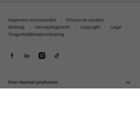
Algemene voorwaarden
Privacy en cookies
Sitemap
Herroepingsrecht
Copyright
Legal
Toegankelijkheidsverklaring
Over Hostnet producten
Algemeen
Inloggen