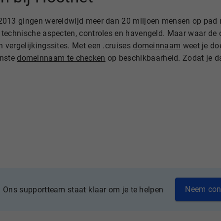
In 2013 gingen wereldwijd meer dan 20 miljoen mensen op pad 
ng, technische aspecten, controles en havengeld. Maar waar de
n vergelijkingssites. Met een .cruises
domeinnaam
weet je doe
enste
domeinnaam te checken
op beschikbaarheid. Zodat je 
Neem con
Ons supportteam staat klaar om je te helpen