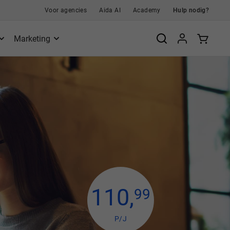
Voor agencies
Aida AI
Academy
Hulp nodig?
Marketing
110
,
99
P/J