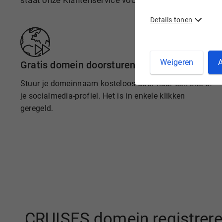
staat onze Klantenservice voor je klaar.
Details tonen
Weigeren
A
Gratis domein doorsturen
Stuur je domeinnaam kosteloos door naar een site of
je socialmedia-profiel. Het is in enkele klikken
geregeld.
.CRUISES domein registrere