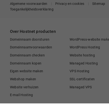
Algemene voorwaarden
Privacy en cookies
Sitemap
Toegankelijkheidsverklaring
Over Hostnet producten
Domeinnaam doorsturen
WordPress-website mak
Domeinnaamvoorwaarden
WordPress Hosting
Domeinnaam checken
Website hosting
Domeinnaam kopen
Managed Hosting
Eigen website maken
VPS Hosting
Webshop maken
SSL-certificaten
Website verhuizen
Managed VPS
E-mail Hosting