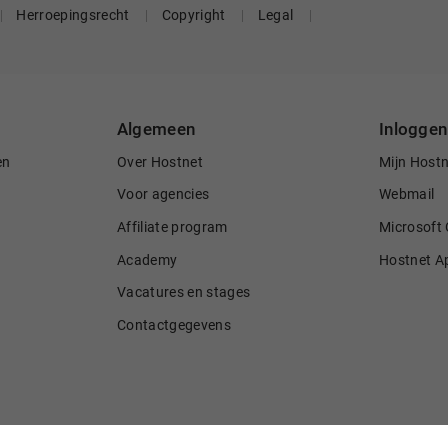
Herroepingsrecht
Copyright
Legal
Algemeen
Inloggen
en
Over Hostnet
Mijn Host
Voor agencies
Webmail
Affiliate program
Microsoft 
Academy
Hostnet A
Vacatures en stages
Contactgegevens