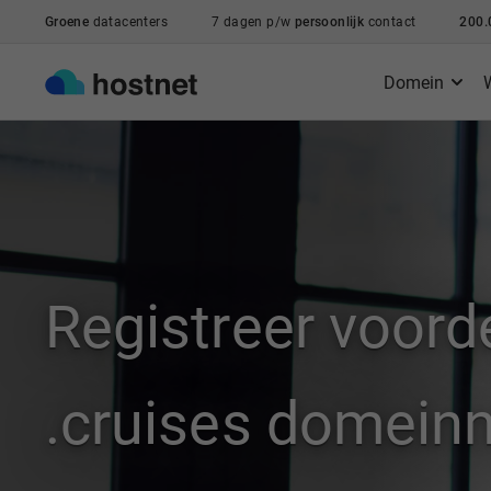
Ga naar de hoofdinhoud
Groene
datacenters
7 dagen p/w
persoonlijk
contact
200.
Domein
Registreer voord
.cruises domei