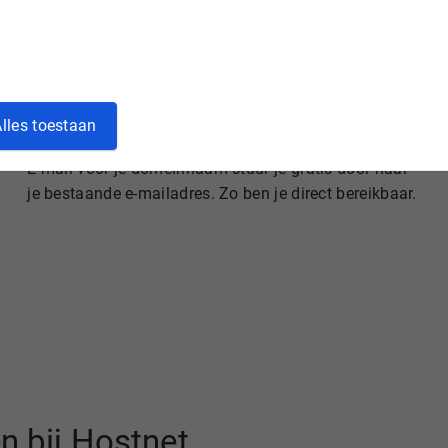
lles toestaan
Gratis e-mail doorsturen
E-mail voor je domeinnaam stuur je gratis door naar
je bestaande e-mailadres. Zo ben je direct bereikbaar.
n bij Hostnet