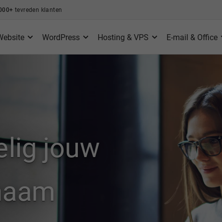
000+
tevreden klanten
Website
WordPress
Hosting & VPS
E-mail & Office
elig jouw
nnaam