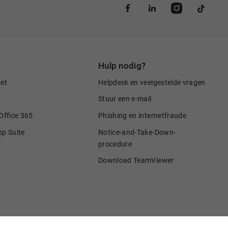
Hulp nodig?
net
Helpdesk en veelgestelde vragen
Stuur een e-mail
Office 365
Phishing en internetfraude
pp Suite
Notice-and-Take-Down-
procedure
Download TeamViewer