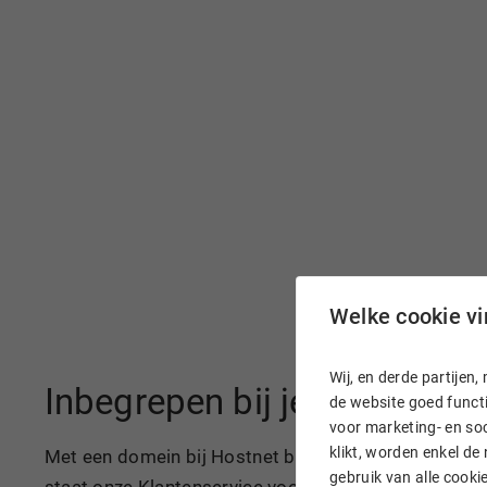
Welke cookie vin
Wij, en derde partije
Inbegrepen bij je domeinn
de website goed functi
voor marketing- en soc
klikt, worden enkel de
Met een domein bij Hostnet ben je razendsnel online
gebruik van alle cook