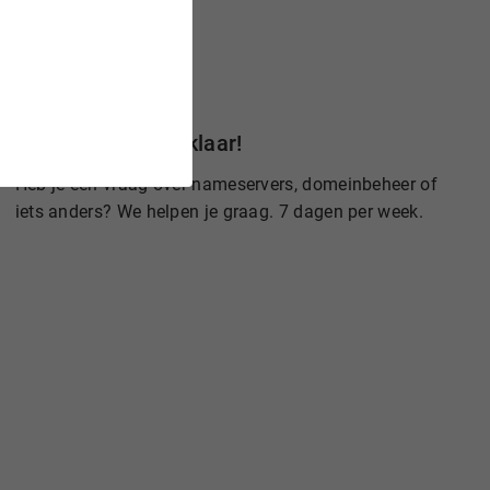
Wij staan voor je klaar!
Heb je een vraag over nameservers, domeinbeheer of
iets anders? We helpen je graag. 7 dagen per week.