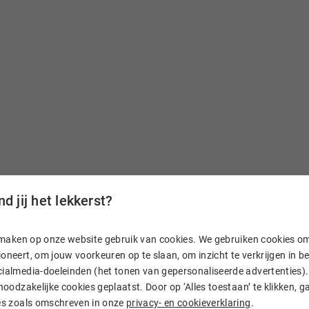
d jij het lekkerst?
n, maken op onze website gebruik van cookies. We gebruiken cookies o
aam
oneert, om jouw voorkeuren op te slaan, om inzicht te verkrijgen in 
ialmedia-doeleinden (het tonen van gepersonaliseerde advertenties). 
 noodzakelijke cookies geplaatst. Door op ‘Alles toestaan’ te klikken, g
. En heb je vragen? Dan
ies zoals omschreven in onze
privacy- en cookieverklaring
.