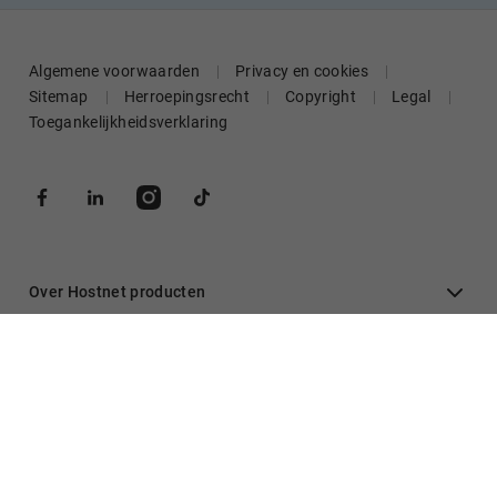
Algemene voorwaarden
Privacy en cookies
Sitemap
Herroepingsrecht
Copyright
Legal
Toegankelijkheidsverklaring
Over Hostnet producten
Algemeen
Inloggen