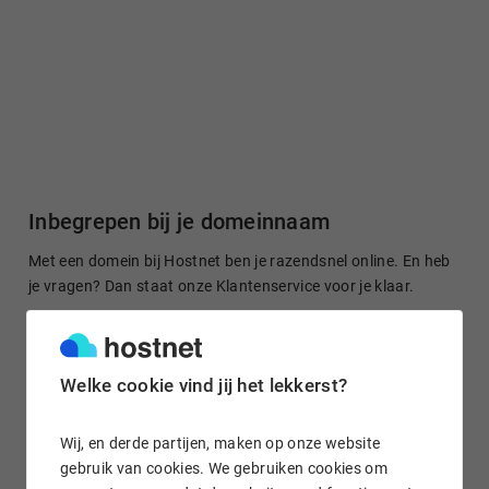
Inbegrepen bij je domeinnaam
Met een domein bij Hostnet ben je razendsnel online. En heb
je vragen? Dan staat onze Klantenservice voor je klaar.
Welke cookie vind jij het lekkerst?
Gratis domein doorsturen
Stuur je domeinnaam kosteloos door naar een site of je
Wij, en derde partijen, maken op onze website
socialmedia-profiel. Het is in enkele klikken geregeld.
gebruik van cookies. We gebruiken cookies om