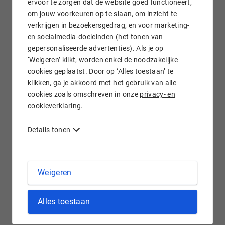
ervoor te zorgen dat de website goed functioneert,
om jouw voorkeuren op te slaan, om inzicht te
verkrijgen in bezoekersgedrag, en voor marketing-
Gratis e-mail doorsturen
en socialmedia-doeleinden (het tonen van
gepersonaliseerde advertenties). Als je op
‘Weigeren’ klikt, worden enkel de noodzakelijke
cookies geplaatst. Door op ‘Alles toestaan’ te
klikken, ga je akkoord met het gebruik van alle
Wij staan voor je klaar!
cookies zoals omschreven in onze
privacy- en
cookieverklaring
.
Details tonen
.DENTAL domein registreren bij Hostnet
Weigeren
'Dental' is een Engels voorvoegsel dat in het Nederlands
Alles toestaan
'tand-' betekent. De .dental extensie kan dus worden ingezet
voor alle organisaties en ondernemers die zich bezighouden
met gebitten, of je nu tandarts, mondhygiënist, kaakchirurg