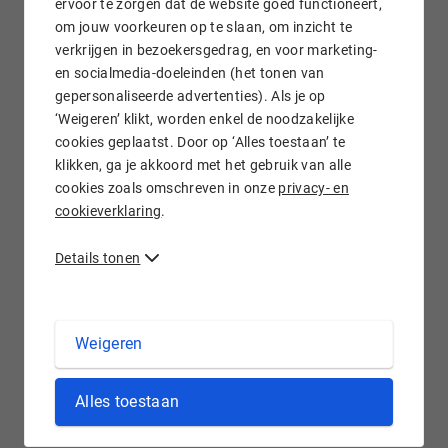
ervoor te zorgen dat de website goed functioneert,
om jouw voorkeuren op te slaan, om inzicht te
verkrijgen in bezoekersgedrag, en voor marketing-
Gratis e-mail doorsturen
en socialmedia-doeleinden (het tonen van
gepersonaliseerde advertenties). Als je op
‘Weigeren’ klikt, worden enkel de noodzakelijke
cookies geplaatst. Door op ‘Alles toestaan’ te
klikken, ga je akkoord met het gebruik van alle
Wij staan voor je klaar!
cookies zoals omschreven in onze
privacy- en
cookieverklaring
.
Details tonen
.DOMAINS domein registreren bij Hostnet
Weigeren
Met de komst van veel nieuwe domeinnaamextensies neemt
Alles toestaan
de domein(namen)industrie toe in omvang en relevantie. De
.domains extensie is onder andere in het leven geroepen om
deze markt te dienen. Heb of wil je bijvoorbeeld een website