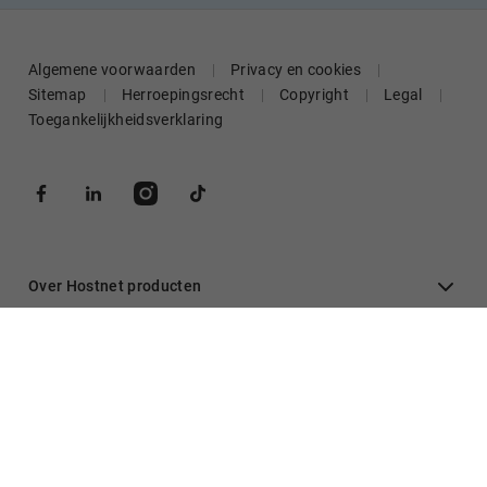
Algemene voorwaarden
Privacy en cookies
Sitemap
Herroepingsrecht
Copyright
Legal
Toegankelijkheidsverklaring
Over Hostnet producten
Algemeen
Inloggen