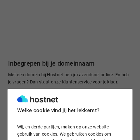
Inbegrepen bij je domeinnaam
Met een domein bij Hostnet ben je razendsnel online. En heb
je vragen? Dan staat onze Klantenservice voor je klaar.
Welke cookie vind jij het lekkerst?
Gratis domein doorsturen
Stuur je domeinnaam kosteloos door naar een site of je
Wij, en derde partijen, maken op onze website
socialmedia-profiel. Het is in enkele klikken geregeld.
gebruik van cookies. We gebruiken cookies om