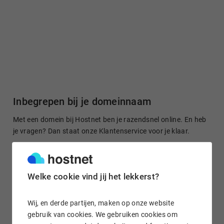
Inbegrepen bij je domeinnaam
Met een domein bij Hostnet ben je razendsnel online. En heb
je vragen? Dan staat onze Klantenservice voor je klaar.
Welke cookie vind jij het lekkerst?
Gratis domein doorsturen
Stuur je domeinnaam kosteloos door naar een site of je
Wij, en derde partijen, maken op onze website
socialmedia-profiel. Het is in enkele klikken geregeld.
gebruik van cookies. We gebruiken cookies om