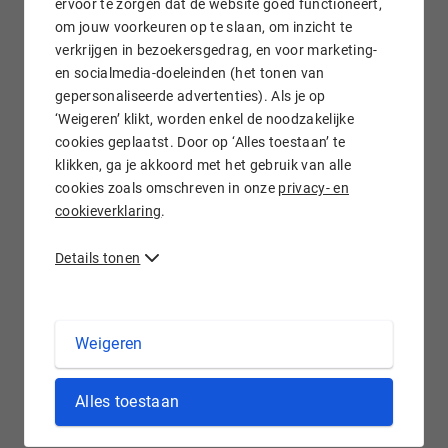
ervoor te zorgen dat de website goed functioneert,
om jouw voorkeuren op te slaan, om inzicht te
verkrijgen in bezoekersgedrag, en voor marketing-
Gratis e-mail doorsturen
en socialmedia-doeleinden (het tonen van
gepersonaliseerde advertenties). Als je op
‘Weigeren’ klikt, worden enkel de noodzakelijke
cookies geplaatst. Door op ‘Alles toestaan’ te
klikken, ga je akkoord met het gebruik van alle
Wij staan voor je klaar!
cookies zoals omschreven in onze
privacy- en
cookieverklaring
.
Details tonen
.EVENTS domein registreren bij Hostnet
Weigeren
Evenementen heb je in alle soorten en maten: denk aan
Alles toestaan
festivals, bruiloften, kunstexposities en sportwedstrijden.
Voor alle denkbare evenement is het .events domein in te
zetten. Met een .events
domeinnaam
maak je jouw