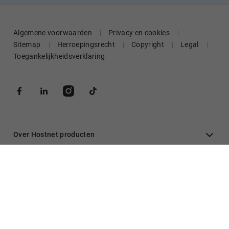
Algemene voorwaarden
Privacy en cookies
Sitemap
Herroepingsrecht
Copyright
Legal
Toegankelijkheidsverklaring
Over Hostnet producten
Algemeen
Inloggen