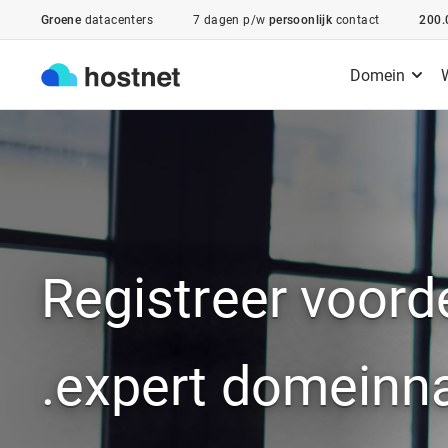
Ga naar de hoofdinhoud
Groene
datacenters
7 dagen p/w
persoonlijk
contact
200.
Domein
Registreer voord
.expert domein