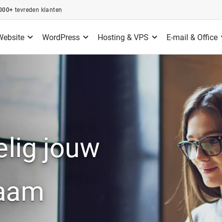
000+
tevreden klanten
Website
WordPress
Hosting & VPS
E-mail & Office
elig jouw
naam