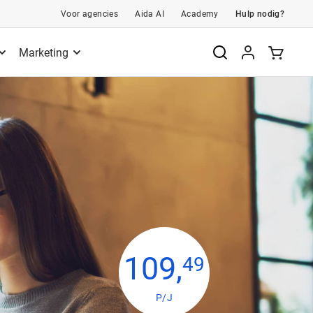
Voor agencies
Aida AI
Academy
Hulp nodig?
Marketing
109
,
49
P/J