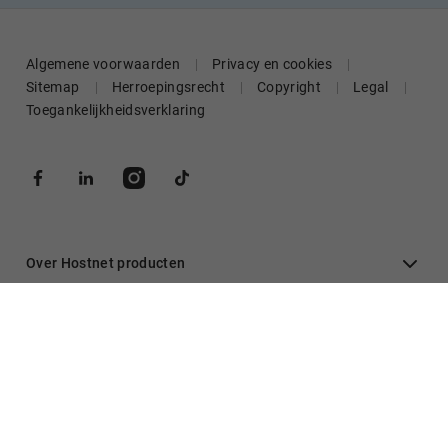
Algemene voorwaarden
Privacy en cookies
Sitemap
Herroepingsrecht
Copyright
Legal
Toegankelijkheidsverklaring
Over Hostnet producten
Algemeen
Inloggen