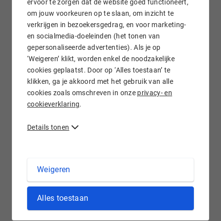
ervoor te zorgen dat de website goed functioneert,
om jouw voorkeuren op te slaan, om inzicht te
verkrijgen in bezoekersgedrag, en voor marketing-
Gratis e-mail doorsturen
en socialmedia-doeleinden (het tonen van
gepersonaliseerde advertenties). Als je op
‘Weigeren’ klikt, worden enkel de noodzakelijke
cookies geplaatst. Door op ‘Alles toestaan’ te
klikken, ga je akkoord met het gebruik van alle
Wij staan voor je klaar!
cookies zoals omschreven in onze
privacy- en
cookieverklaring
.
Details tonen
.FARM domein registreren bij Hostnet
Weigeren
Met een .farm domeinnaam maak je gelijk duidelijk waarvoor
Alles toestaan
jouw website dient. Boerderijen kennen we al sinds er
beschaving is en de Nederlandse landbouw is wereldwijd
uitstekend in het exporteren van haar kennis en producten.