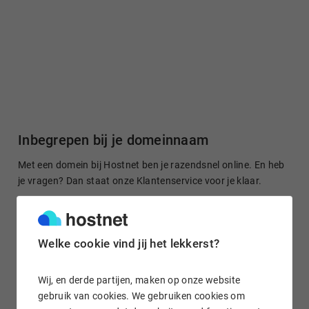
Inbegrepen bij je domeinnaam
Met een domein bij Hostnet ben je razendsnel online. En heb
je vragen? Dan staat onze Klantenservice voor je klaar.
Welke cookie vind jij het lekkerst?
Gratis domein doorsturen
Stuur je domeinnaam kosteloos door naar een site of je
Wij, en derde partijen, maken op onze website
socialmedia-profiel. Het is in enkele klikken geregeld.
gebruik van cookies. We gebruiken cookies om