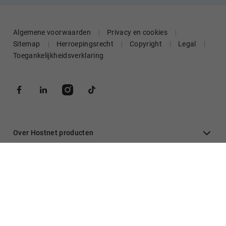
Algemene voorwaarden
Privacy en cookies
Sitemap
Herroepingsrecht
Copyright
Legal
Toegankelijkheidsverklaring
Over Hostnet producten
Algemeen
Inloggen