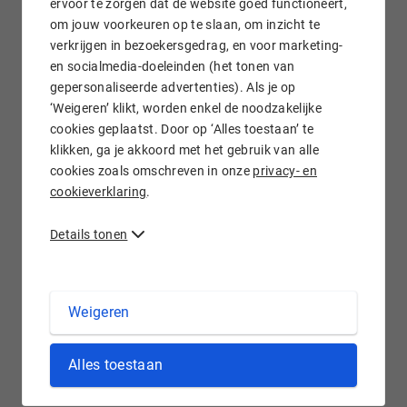
ervoor te zorgen dat de website goed functioneert,
om jouw voorkeuren op te slaan, om inzicht te
verkrijgen in bezoekersgedrag, en voor marketing-
Gratis e-mail doorsturen
en socialmedia-doeleinden (het tonen van
gepersonaliseerde advertenties). Als je op
‘Weigeren’ klikt, worden enkel de noodzakelijke
cookies geplaatst. Door op ‘Alles toestaan’ te
klikken, ga je akkoord met het gebruik van alle
Wij staan voor je klaar!
cookies zoals omschreven in onze
privacy- en
cookieverklaring
.
Details tonen
.FISHING domein registreren bij Hostnet
Weigeren
Vissen gebeurt zowel in professionele als in sport- en
Alles toestaan
ontspanningsvorm. Voor beide vormen zijn .fishing
domeinnamen
geschikt. De .fishing extensie is ideaal voor de
visserij, professionele vissers, sportvissers, bonden in de