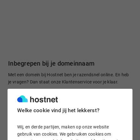
Inbegrepen bij je domeinnaam
Met een domein bij Hostnet ben je razendsnel online. En heb
je vragen? Dan staat onze Klantenservice voor je klaar.
Welke cookie vind jij het lekkerst?
Gratis domein doorsturen
Stuur je domeinnaam kosteloos door naar een site of je
Wij, en derde partijen, maken op onze website
socialmedia-profiel. Het is in enkele klikken geregeld.
gebruik van cookies. We gebruiken cookies om