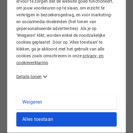
ervoor te zorgen dat de website goed functioneert,
om jouw voorkeuren op te slaan, om inzicht te
verkrijgen in bezoekersgedrag, en voor marketing-
Gratis e-mail doorsturen
en socialmedia-doeleinden (het tonen van
gepersonaliseerde advertenties). Als je op
‘Weigeren’ klikt, worden enkel de noodzakelijke
cookies geplaatst. Door op ‘Alles toestaan’ te
klikken, ga je akkoord met het gebruik van alle
Wij staan voor je klaar!
cookies zoals omschreven in onze
privacy- en
cookieverklaring
.
Details tonen
.FIT domein registreren bij Hostnet
Weigeren
Geef je adviezen over voeding of een gezonde levensstijl?
Alles toestaan
Ben je een healthcoach of fitnesstrainer? Kies dan voor een
.fit
domeinnaam
. Met een .fit domein geef je direct aan
je bezoekers aan dat jij onderwerpen op het gebied van sport,