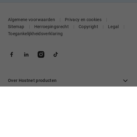
Algemene voorwaarden
Privacy en cookies
Sitemap
Herroepingsrecht
Copyright
Legal
Toegankelijkheidsverklaring
Over Hostnet producten
Algemeen
Inloggen