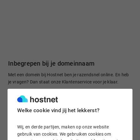
Inbegrepen bij je domeinnaam
Met een domein bij Hostnet ben je razendsnel online. En heb
je vragen? Dan staat onze Klantenservice voor je klaar.
Welke cookie vind jij het lekkerst?
Gratis domein doorsturen
Stuur je domeinnaam kosteloos door naar een site of je
Wij, en derde partijen, maken op onze website
socialmedia-profiel. Het is in enkele klikken geregeld.
gebruik van cookies. We gebruiken cookies om