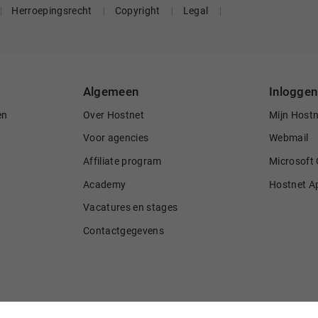
Herroepingsrecht
Copyright
Legal
Algemeen
Inloggen
en
Over Hostnet
Mijn Host
Voor agencies
Webmail
Affiliate program
Microsoft 
Academy
Hostnet A
Vacatures en stages
Contactgegevens