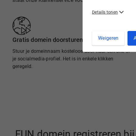
staat onze Klantenservice voor je klaar.
Details tonen
Weigeren
A
Gratis domein doorsturen
Stuur je domeinnaam kosteloos door naar een site of
je socialmedia-profiel. Het is in enkele klikken
geregeld.
.FUN domein registreren bi