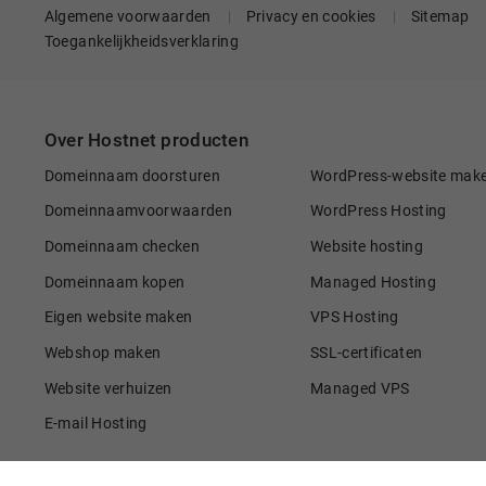
Algemene voorwaarden
Privacy en cookies
Sitemap
Toegankelijkheidsverklaring
Over Hostnet producten
Domeinnaam doorsturen
WordPress-website mak
Domeinnaamvoorwaarden
WordPress Hosting
Domeinnaam checken
Website hosting
Domeinnaam kopen
Managed Hosting
Eigen website maken
VPS Hosting
Webshop maken
SSL-certificaten
Website verhuizen
Managed VPS
E-mail Hosting