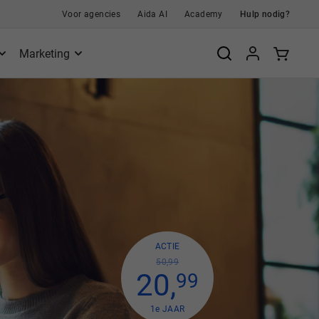
Voor agencies
Aida AI
Academy
Hulp nodig?
Marketing
ACTIE
50,99
20
,
99
1
e
JAAR