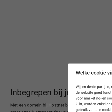
Welke cookie vin
Wij, en derde partije
Inbegrepen bij je domeinn
de website goed functi
voor marketing- en soc
klikt, worden enkel de
Met een domein bij Hostnet ben je razendsnel online
gebruik van alle cook