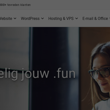
000+
tevreden klanten
Website
WordPress
Hosting & VPS
E-mail & Office
lig jouw .fun