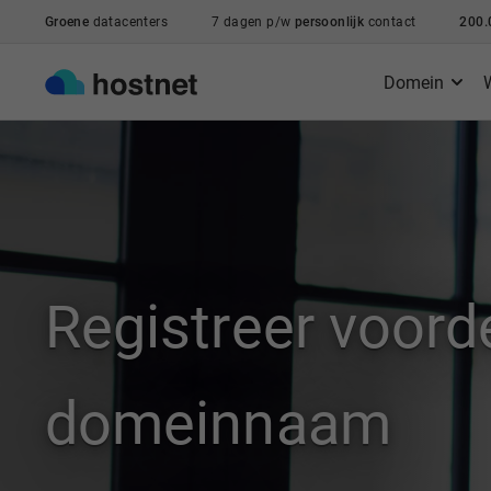
Ga naar de hoofdinhoud
Groene
datacenters
7 dagen p/w
persoonlijk
contact
200.
Domein
Registreer voorde
domeinnaam