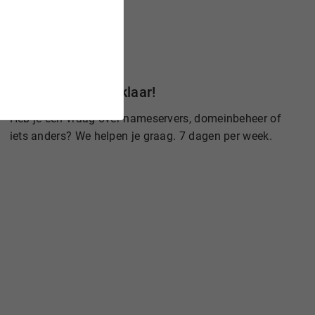
Wij staan voor je klaar!
Heb je een vraag over nameservers, domeinbeheer of
iets anders? We helpen je graag. 7 dagen per week.