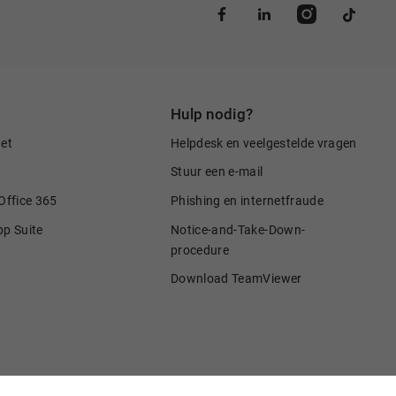
Hulp nodig?
net
Helpdesk en veelgestelde vragen
Stuur een e-mail
Office 365
Phishing en internetfraude
pp Suite
Notice-and-Take-Down-
procedure
Download TeamViewer