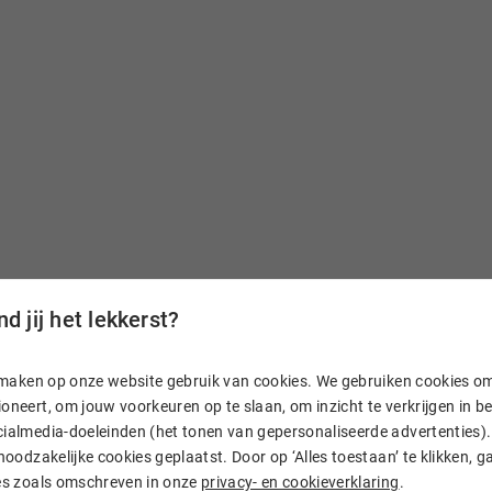
d jij het lekkerst?
n, maken op onze website gebruik van cookies. We gebruiken cookies o
aam
oneert, om jouw voorkeuren op te slaan, om inzicht te verkrijgen in 
ialmedia-doeleinden (het tonen van gepersonaliseerde advertenties). 
 noodzakelijke cookies geplaatst. Door op ‘Alles toestaan’ te klikken, g
. En heb je vragen? Dan
ies zoals omschreven in onze
privacy- en cookieverklaring
.