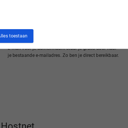
lles toestaan
Gratis e-mail doorsturen
E-mail voor je domeinnaam stuur je gratis door naar
je bestaande e-mailadres. Zo ben je direct bereikbaar.
j Hostnet