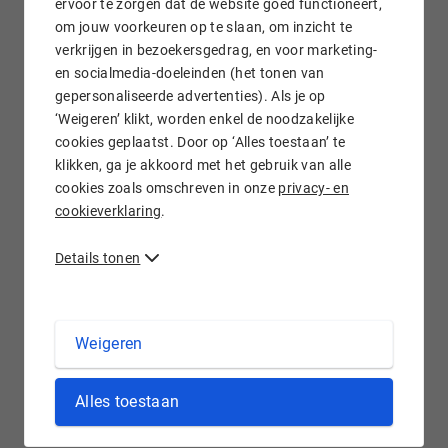
ervoor te zorgen dat de website goed functioneert,
om jouw voorkeuren op te slaan, om inzicht te
verkrijgen in bezoekersgedrag, en voor marketing-
Gratis e-mail doorsturen
en socialmedia-doeleinden (het tonen van
gepersonaliseerde advertenties). Als je op
‘Weigeren’ klikt, worden enkel de noodzakelijke
cookies geplaatst. Door op ‘Alles toestaan’ te
klikken, ga je akkoord met het gebruik van alle
Wij staan voor je klaar!
cookies zoals omschreven in onze
privacy- en
cookieverklaring
.
Details tonen
.FUND domein registreren bij Hostnet
Weigeren
'Funding' is het leveren van financiën om een bepaalde
Alles toestaan
activiteit, dienst of een bepaald product te bekostigen.
Fondsen bestaan in allerlei soorten en maten, en dus kan
een .fund
domeinnaam
breed worden ingezet. Houd jij je