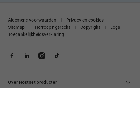
Algemene voorwaarden
Privacy en cookies
Sitemap
Herroepingsrecht
Copyright
Legal
Toegankelijkheidsverklaring
Over Hostnet producten
Algemeen
Inloggen