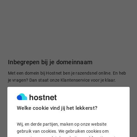
Inbegrepen bij je domeinnaam
Met een domein bij Hostnet ben je razendsnel online. En heb
je vragen? Dan staat onze Klantenservice voor je klaar.
Welke cookie vind jij het lekkerst?
Gratis domein doorsturen
Stuur je domeinnaam kosteloos door naar een site of je
Wij, en derde partijen, maken op onze website
socialmedia-profiel. Het is in enkele klikken geregeld.
gebruik van cookies. We gebruiken cookies om