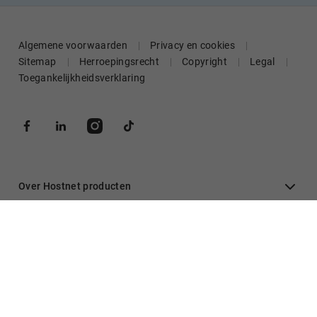
Algemene voorwaarden
Privacy en cookies
Sitemap
Herroepingsrecht
Copyright
Legal
Toegankelijkheidsverklaring
Over Hostnet producten
Algemeen
Inloggen