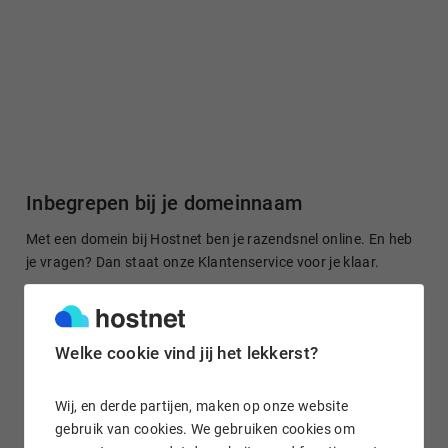
Inbegrepen bij je domeinnaam
Met een domein bij Hostnet ben je razendsnel online. En heb
je vragen? Dan staat onze Klantenservice voor je klaar.
Welke cookie vind jij het lekkerst?
Gratis domein doorsturen
Stuur je domeinnaam kosteloos door naar een site of je
Wij, en derde partijen, maken op onze website
socialmedia-profiel. Het is in enkele klikken geregeld.
gebruik van cookies. We gebruiken cookies om