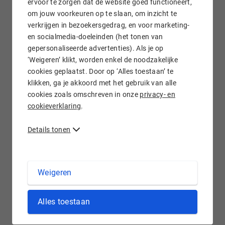
ervoor te zorgen dat de website goed functioneert,
om jouw voorkeuren op te slaan, om inzicht te
verkrijgen in bezoekersgedrag, en voor marketing-
Gratis e-mail doorsturen
en socialmedia-doeleinden (het tonen van
gepersonaliseerde advertenties). Als je op
‘Weigeren’ klikt, worden enkel de noodzakelijke
cookies geplaatst. Door op ‘Alles toestaan’ te
klikken, ga je akkoord met het gebruik van alle
Wij staan voor je klaar!
cookies zoals omschreven in onze
privacy- en
cookieverklaring
.
Details tonen
.HAMBURG domein registreren bij Hostnet
Weigeren
Het noordelijk gelegen Hamburg is de tweede stad van
Alles toestaan
Hamburg en telt bijna 2 miljoen inwoners. Hamburg is een
echte handelsstad door haar gunstige ligging aan de Elbe.
Doe je zaken in Hamburg? Dan is de .hamburg extensie een