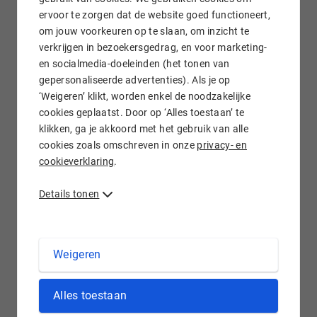
ervoor te zorgen dat de website goed functioneert,
om jouw voorkeuren op te slaan, om inzicht te
verkrijgen in bezoekersgedrag, en voor marketing-
Gratis e-mail doorsturen
en socialmedia-doeleinden (het tonen van
gepersonaliseerde advertenties). Als je op
‘Weigeren’ klikt, worden enkel de noodzakelijke
cookies geplaatst. Door op ‘Alles toestaan’ te
klikken, ga je akkoord met het gebruik van alle
Wij staan voor je klaar!
cookies zoals omschreven in onze
privacy- en
cookieverklaring
.
Details tonen
.INDUSTRIES domein registreren bij
Weigeren
Hostnet
De .industries extensie is geschikt voor alle industrieën, in de
Alles toestaan
brede zin van het woord. Werk je in de technologische