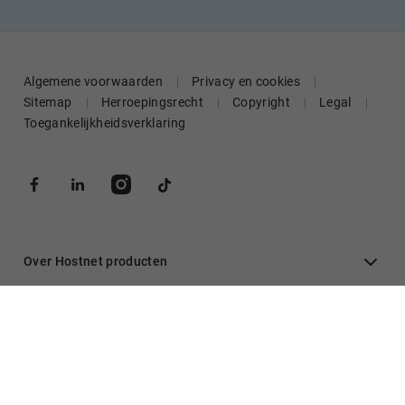
Algemene voorwaarden
Privacy en cookies
Sitemap
Herroepingsrecht
Copyright
Legal
Toegankelijkheidsverklaring
Over Hostnet producten
Algemeen
Inloggen