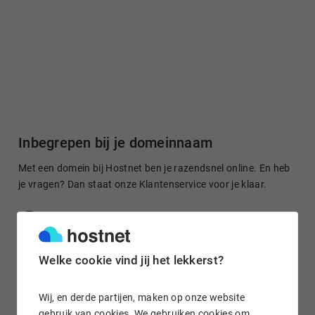
Inbegrepen bij je domeinnaam
Met een domein bij Hostnet ben je razendsnel online. En heb
je vragen? Dan staat onze Klantenservice voor je klaar.
Gratis domein doorsturen
Welke cookie vind jij het lekkerst?
Stuur je domeinnaam kosteloos door naar een site of je
Wij, en derde partijen, maken op onze website
socialmedia-profiel. Het is in enkele klikken geregeld.
gebruik van cookies. We gebruiken cookies om