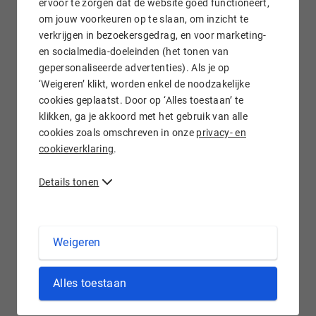
ervoor te zorgen dat de website goed functioneert,
om jouw voorkeuren op te slaan, om inzicht te
verkrijgen in bezoekersgedrag, en voor marketing-
Gratis e-mail doorsturen
en socialmedia-doeleinden (het tonen van
gepersonaliseerde advertenties). Als je op
‘Weigeren’ klikt, worden enkel de noodzakelijke
cookies geplaatst. Door op ‘Alles toestaan’ te
klikken, ga je akkoord met het gebruik van alle
Wij staan voor je klaar!
cookies zoals omschreven in onze
privacy- en
cookieverklaring
.
Details tonen
.LIFE domein registreren bij Hostnet
Weigeren
De .life extensie is erg breed inzetbaar. De term 'leven' heeft
Alles toestaan
niet alleen betrekking op wetenschap, gezondheid, biologie
en het menselijk lichaam, maar ook op lifestyle: hoe kun je
het meeste uit jouw leven halen? Een .life
domeinnaam
kun je