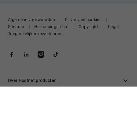
Algemene voorwaarden
Privacy en cookies
Sitemap
Herroepingsrecht
Copyright
Legal
Toegankelijkheidsverklaring
Over Hostnet producten
Algemeen
Inloggen