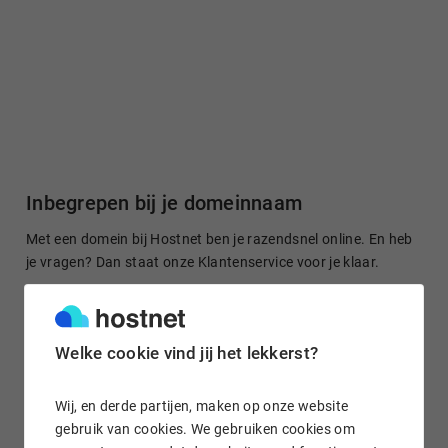
Inbegrepen bij je domeinnaam
Met een domein bij Hostnet ben je razendsnel online. En heb
je vragen? Dan staat onze Klantenservice voor je klaar.
Welke cookie vind jij het lekkerst?
Gratis domein doorsturen
Stuur je domeinnaam kosteloos door naar een site of je
Wij, en derde partijen, maken op onze website
socialmedia-profiel. Het is in enkele klikken geregeld.
gebruik van cookies. We gebruiken cookies om