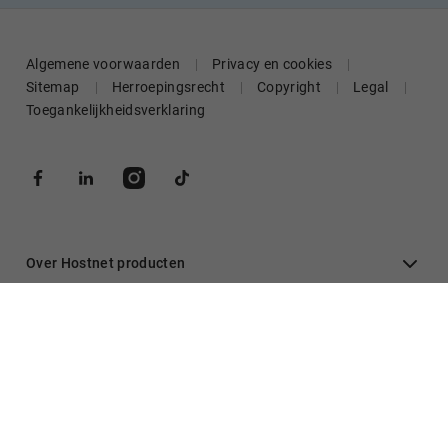
Algemene voorwaarden
Privacy en cookies
Sitemap
Herroepingsrecht
Copyright
Legal
Toegankelijkheidsverklaring
Over Hostnet producten
Algemeen
Inloggen