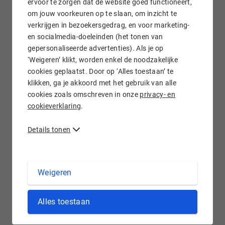
ervoor te zorgen dat de website goed functioneert,
om jouw voorkeuren op te slaan, om inzicht te
verkrijgen in bezoekersgedrag, en voor marketing-
Gratis e-mail doorsturen
en socialmedia-doeleinden (het tonen van
gepersonaliseerde advertenties). Als je op
‘Weigeren’ klikt, worden enkel de noodzakelijke
cookies geplaatst. Door op ‘Alles toestaan’ te
klikken, ga je akkoord met het gebruik van alle
Wij staan voor je klaar!
cookies zoals omschreven in onze
privacy- en
cookieverklaring
.
Details tonen
.LINK domein registreren bij Hostnet
Weigeren
Het woord 'link' heeft in de digitale wereld een naam
Alles toestaan
opgebouwd. Het woord heeft niet alleen betrekking op een
hyperlink, maar kan ook worden gebruikt voor sociale
netwerken. Met een .link
domeinnaam
kun je dus