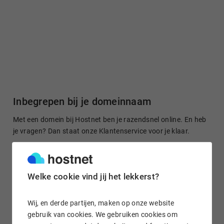
Inbegrepen bij je domeinnaam
Met een domein bij Hostnet ben je razendsnel online. En heb
je vragen? Dan staat onze Klantenservice voor je klaar.
Welke cookie vind jij het lekkerst?
Gratis domein doorsturen
Stuur je domeinnaam kosteloos door naar een site of je
Wij, en derde partijen, maken op onze website
socialmedia-profiel. Het is in enkele klikken geregeld.
gebruik van cookies. We gebruiken cookies om