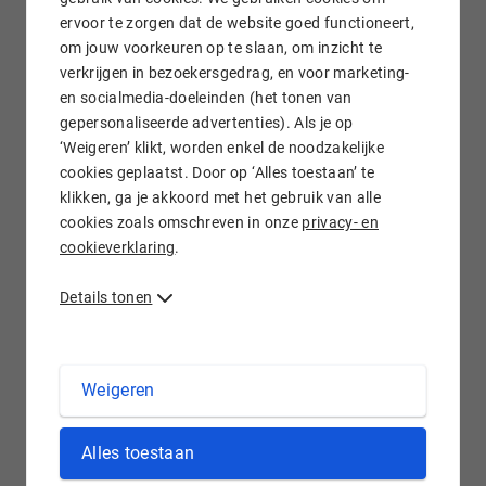
ervoor te zorgen dat de website goed functioneert,
om jouw voorkeuren op te slaan, om inzicht te
verkrijgen in bezoekersgedrag, en voor marketing-
Gratis e-mail doorsturen
en socialmedia-doeleinden (het tonen van
gepersonaliseerde advertenties). Als je op
‘Weigeren’ klikt, worden enkel de noodzakelijke
cookies geplaatst. Door op ‘Alles toestaan’ te
klikken, ga je akkoord met het gebruik van alle
Wij staan voor je klaar!
cookies zoals omschreven in onze
privacy- en
cookieverklaring
.
Details tonen
.MARKETING domein registreren bij
Weigeren
Hostnet
Marketing speelt een steeds belangrijkere rol binnen
Alles toestaan
bedrijven en organisaties. Het is een snelgroeiende branche,