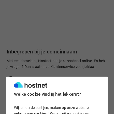
Inbegrepen bij je domeinnaam
Met een domein bij Hostnet ben je razendsnel online. En heb
je vragen? Dan staat onze Klantenservice voor je klaar.
Gratis domein doorsturen
Welke cookie vind jij het lekkerst?
Stuur je domeinnaam kosteloos door naar een site of je
Wij, en derde partijen, maken op onze website
socialmedia-profiel. Het is in enkele klikken geregeld.
gebruik van cookies. We gebruiken cookies om