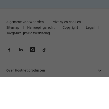
Algemene voorwaarden
Privacy en cookies
Sitemap
Herroepingsrecht
Copyright
Legal
Toegankelijkheidsverklaring
Over Hostnet producten
Algemeen
Inloggen