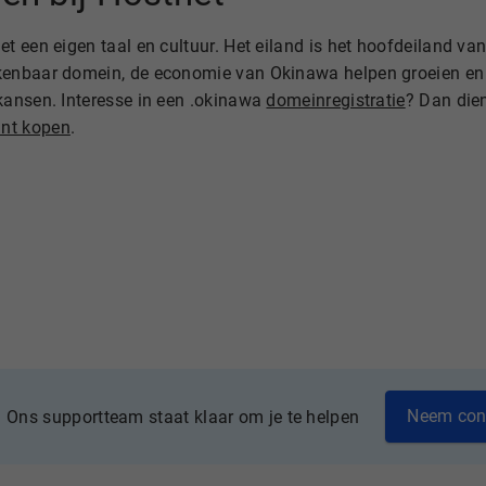
 een eigen taal en cultuur. Het eiland is het hoofdeiland van
kenbaar domein, de economie van Okinawa helpen groeien en 
kansen. Interesse in een .okinawa
domeinregistratie
? Dan die
nt kopen
.
Neem con
Ons supportteam staat klaar om je te helpen