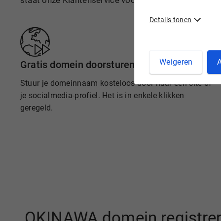
staat onze Klantenservice voor je klaar.
Details tonen
Weigeren
A
Gratis domein doorsturen
Stuur je domeinnaam kosteloos door naar een site of
je socialmedia-profiel. Het is in enkele klikken
geregeld.
.OKINAWA domein registrer