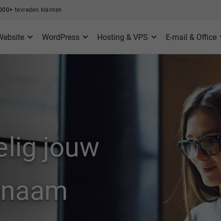
000+
tevreden klanten
Website
WordPress
Hosting & VPS
E-mail & Office
elig jouw
nnaam