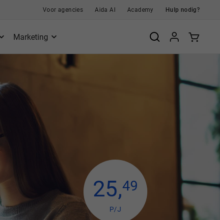
Voor agencies
Aida AI
Academy
Hulp nodig?
Marketing
25
,
49
P/J