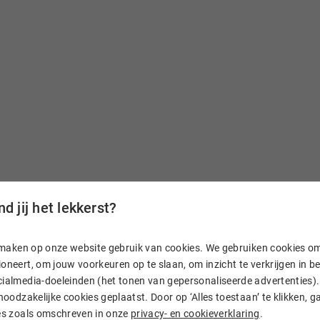
d jij het lekkerst?
n, maken op onze website gebruik van cookies. We gebruiken cookies o
aam
oneert, om jouw voorkeuren op te slaan, om inzicht te verkrijgen in 
ialmedia-doeleinden (het tonen van gepersonaliseerde advertenties). 
 noodzakelijke cookies geplaatst. Door op ‘Alles toestaan’ te klikken, g
. En heb je vragen? Dan
ies zoals omschreven in onze
privacy- en cookieverklaring
.