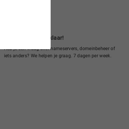
Wij staan voor je klaar!
Heb je een vraag over nameservers, domeinbeheer of
iets anders? We helpen je graag. 7 dagen per week.