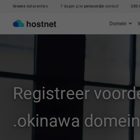
Ga naar de hoofdinhoud
Groene
datacenters
7 dagen p/w
persoonlijk
contact
200.
Domein
Registreer voord
.okinawa domei