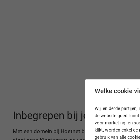
Welke cookie vin
Wij, en derde partije
Inbegrepen bij je domeinn
de website goed functi
voor marketing- en soc
klikt, worden enkel de
Met een domein bij Hostnet ben je razendsnel online
gebruik van alle cook