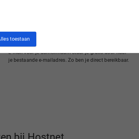
lles toestaan
Gratis e-mail doorsturen
E-mail voor je domeinnaam stuur je gratis door naar
je bestaande e-mailadres. Zo ben je direct bereikbaar.
en bij Hostnet