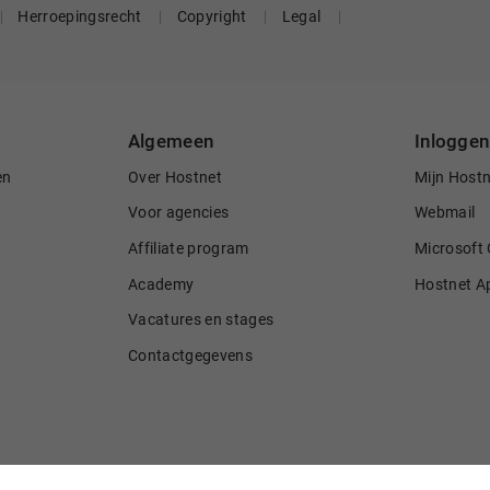
Herroepingsrecht
Copyright
Legal
Algemeen
Inloggen
en
Over Hostnet
Mijn Host
Voor agencies
Webmail
Affiliate program
Microsoft 
Academy
Hostnet A
Vacatures en stages
Contactgegevens