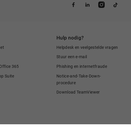
Hulp nodig?
net
Helpdesk en veelgestelde vragen
Stuur een e-mail
Office 365
Phishing en internetfraude
pp Suite
Notice-and-Take-Down-
procedure
Download TeamViewer