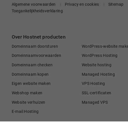
Algemene voorwaarden
Privacy en cookies
Sitemap
Toegankelijkheidsverklaring
Over Hostnet producten
Domeinnaam doorsturen
WordPress-website mak
Domeinnaamvoorwaarden
WordPress Hosting
Domeinnaam checken
Website hosting
Domeinnaam kopen
Managed Hosting
Eigen website maken
VPS Hosting
Webshop maken
SSL-certificaten
Website verhuizen
Managed VPS
E-mail Hosting