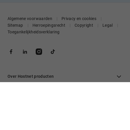
Algemene voorwaarden
Privacy en cookies
Sitemap
Herroepingsrecht
Copyright
Legal
Toegankelijkheidsverklaring
Over Hostnet producten
Algemeen
Inloggen