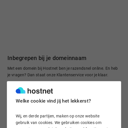
Inbegrepen bij je domeinnaam
Met een domein bij Hostnet ben je razendsnel online. En heb
je vragen? Dan staat onze Klantenservice voor je klaar.
Welke cookie vind jij het lekkerst?
Gratis domein doorsturen
Stuur je domeinnaam kosteloos door naar een site of je
Wij, en derde partijen, maken op onze website
socialmedia-profiel. Het is in enkele klikken geregeld.
gebruik van cookies. We gebruiken cookies om