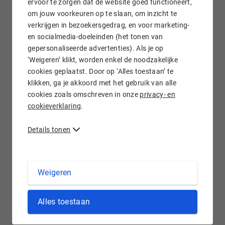
ervoor te zorgen dat de website goed functioneert,
om jouw voorkeuren op te slaan, om inzicht te
verkrijgen in bezoekersgedrag, en voor marketing-
Gratis e-mail doorsturen
en socialmedia-doeleinden (het tonen van
gepersonaliseerde advertenties). Als je op
‘Weigeren’ klikt, worden enkel de noodzakelijke
cookies geplaatst. Door op ‘Alles toestaan’ te
klikken, ga je akkoord met het gebruik van alle
Wij staan voor je klaar!
cookies zoals omschreven in onze
privacy- en
cookieverklaring
.
Details tonen
.ORGANIC domein registreren bij Hostnet
Weigeren
Vandaag de dag nemen steeds meer mensen een
Alles toestaan
gezonde(re) levensstijl aan. De .organic extensie biedt talrijke
nieuwe mogelijkheden voor organisaties in de biologische
sector om zich te onderscheiden. Doordat alleen