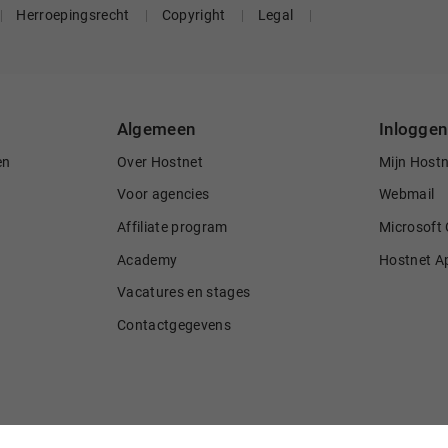
Herroepingsrecht
Copyright
Legal
Algemeen
Inloggen
en
Over Hostnet
Mijn Host
Voor agencies
Webmail
Affiliate program
Microsoft 
Academy
Hostnet A
Vacatures en stages
Contactgegevens