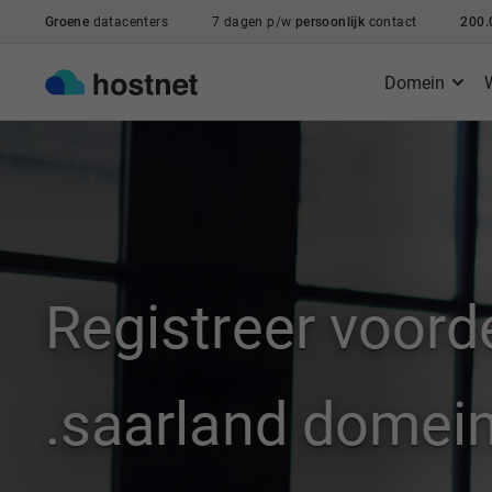
Ga naar de hoofdinhoud
Groene
datacenters
7 dagen p/w
persoonlijk
contact
200.
Domein
Registreer voord
.saarland dome