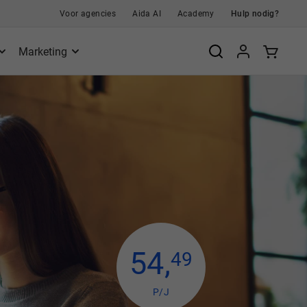
Voor agencies
Aida AI
Academy
Hulp nodig?
Marketing
54
,
49
P/J