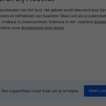
t zuidwesten van het land. Het gebied wordt bewoond door bi
woners en liefhebbers van Saarland. Maar ook als je zakendoe
r vindbaar in zoekmachines. Interesse in een .saarland
domein
 daarna jouw
domeinnaam kunt kopen
.
Neem con
Ons supportteam staat klaar om je te helpen