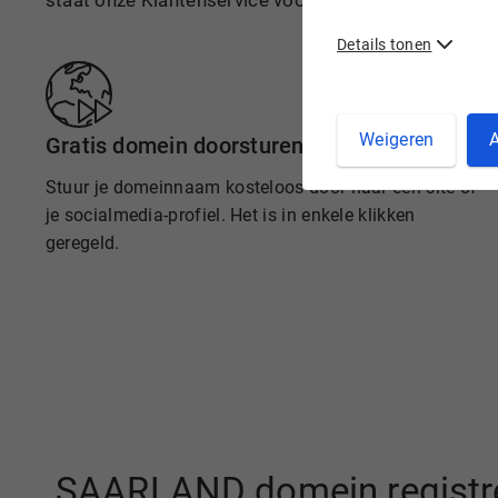
staat onze Klantenservice voor je klaar.
Details tonen
Weigeren
A
Gratis domein doorsturen
Stuur je domeinnaam kosteloos door naar een site of
je socialmedia-profiel. Het is in enkele klikken
geregeld.
.SAARLAND domein registre