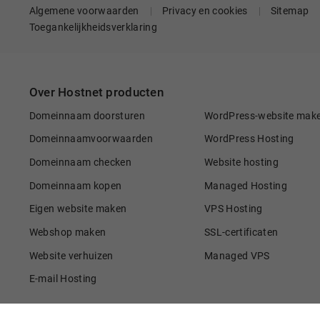
Algemene voorwaarden
Privacy en cookies
Sitemap
Toegankelijkheidsverklaring
Over Hostnet producten
Domeinnaam doorsturen
WordPress-website mak
Domeinnaamvoorwaarden
WordPress Hosting
Domeinnaam checken
Website hosting
Domeinnaam kopen
Managed Hosting
Eigen website maken
VPS Hosting
Webshop maken
SSL-certificaten
Website verhuizen
Managed VPS
E-mail Hosting