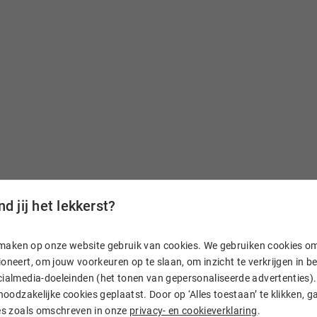
d jij het lekkerst?
n, maken op onze website gebruik van cookies. We gebruiken cookies o
aam
oneert, om jouw voorkeuren op te slaan, om inzicht te verkrijgen in 
ialmedia-doeleinden (het tonen van gepersonaliseerde advertenties). 
 noodzakelijke cookies geplaatst. Door op ‘Alles toestaan’ te klikken, g
. En heb je vragen? Dan
ies zoals omschreven in onze
privacy- en cookieverklaring
.