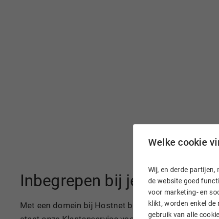
Welke cookie vin
Wij, en derde partije
Inbegrepen bij je domeinn
de website goed functi
voor marketing- en soc
klikt, worden enkel de
Met een domein bij Hostnet ben je razendsnel online
gebruik van alle cook