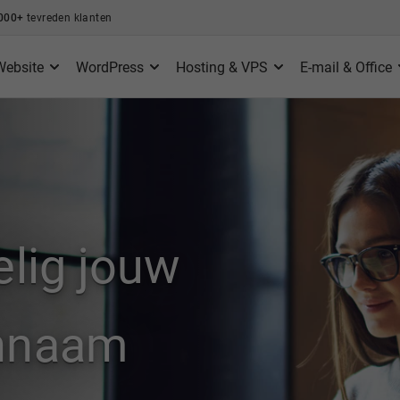
000+
tevreden klanten
Website
WordPress
Hosting & VPS
E-mail & Office
elig jouw
innaam