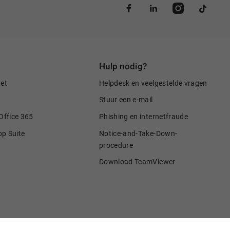
Hulp nodig?
net
Helpdesk en veelgestelde vragen
Stuur een e-mail
Office 365
Phishing en internetfraude
pp Suite
Notice-and-Take-Down-
procedure
Download TeamViewer