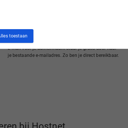
lles toestaan
Gratis e-mail doorsturen
E-mail voor je domeinnaam stuur je gratis door naar
je bestaande e-mailadres. Zo ben je direct bereikbaar.
ren bij Hostnet