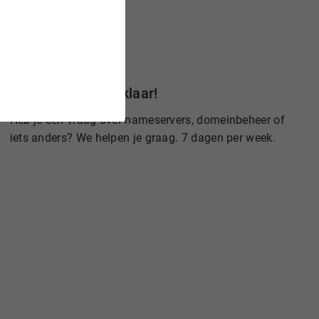
Wij staan voor je klaar!
Heb je een vraag over nameservers, domeinbeheer of
iets anders? We helpen je graag. 7 dagen per week.