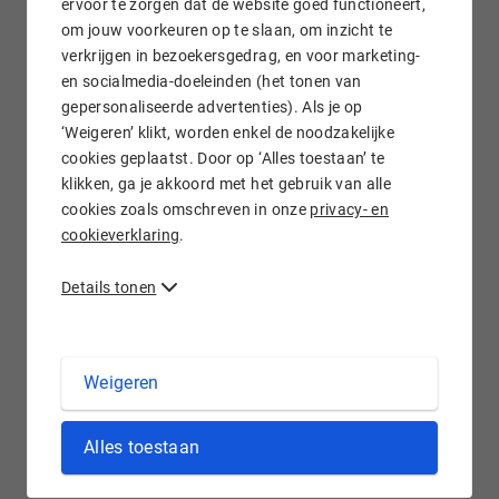
ervoor te zorgen dat de website goed functioneert,
om jouw voorkeuren op te slaan, om inzicht te
verkrijgen in bezoekersgedrag, en voor marketing-
Gratis e-mail doorsturen
en socialmedia-doeleinden (het tonen van
gepersonaliseerde advertenties). Als je op
‘Weigeren’ klikt, worden enkel de noodzakelijke
cookies geplaatst. Door op ‘Alles toestaan’ te
klikken, ga je akkoord met het gebruik van alle
Wij staan voor je klaar!
cookies zoals omschreven in onze
privacy- en
cookieverklaring
.
Details tonen
.SHOES domein registreren bij Hostnet
Weigeren
De online schoenenindustrie doet het erg goed. De
Alles toestaan
verwachting is dan ook dat de extensie .shoes een van de
belangrijkste nieuwe extensies wordt. Ben je bijvoorbeeld
eigenaar van een schoenenwebwinkel of een vergelijkbare