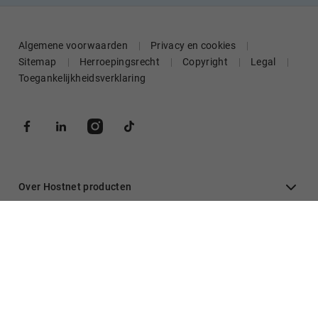
Algemene voorwaarden
Privacy en cookies
Sitemap
Herroepingsrecht
Copyright
Legal
Toegankelijkheidsverklaring
Over Hostnet producten
Algemeen
Inloggen