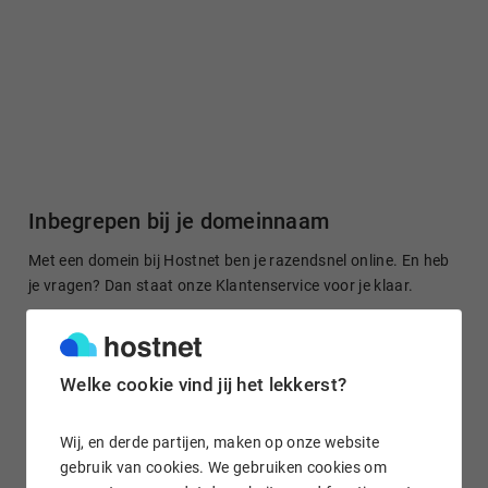
Inbegrepen bij je domeinnaam
Met een domein bij Hostnet ben je razendsnel online. En heb
je vragen? Dan staat onze Klantenservice voor je klaar.
Welke cookie vind jij het lekkerst?
Gratis domein doorsturen
Stuur je domeinnaam kosteloos door naar een site of je
Wij, en derde partijen, maken op onze website
socialmedia-profiel. Het is in enkele klikken geregeld.
gebruik van cookies. We gebruiken cookies om