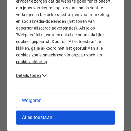
ervoor te zorgen dat de website goed functioneert,
om jouw voorkeuren op te slaan, om inzicht te
verkrijgen in bezoekersgedrag, en voor marketing-
Gratis e-mail doorsturen
en socialmedia-doeleinden (het tonen van
gepersonaliseerde advertenties). Als je op
‘Weigeren’ klikt, worden enkel de noodzakelijke
cookies geplaatst. Door op ‘Alles toestaan’ te
klikken, ga je akkoord met het gebruik van alle
Wij staan voor je klaar!
cookies zoals omschreven in onze
privacy- en
cookieverklaring
.
Details tonen
.SUPPORT domein registreren bij Hostnet
Weigeren
De extensie .support is uitermate geschikt voor de
Alles toestaan
klantenservicepagina of -website van jouw bedrijf of
organisatie. Met dit domein geef je duidelijk aan wat het doel
is van de pagina of website: het verlenen van ondersteuning.