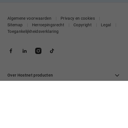
Algemene voorwaarden
Privacy en cookies
Sitemap
Herroepingsrecht
Copyright
Legal
Toegankelijkheidsverklaring
Over Hostnet producten
Algemeen
Inloggen