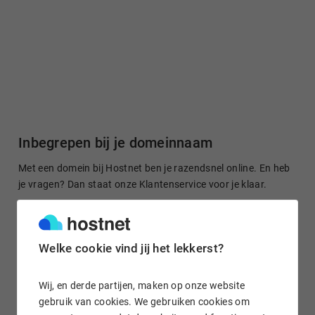
Inbegrepen bij je domeinnaam
Met een domein bij Hostnet ben je razendsnel online. En heb
je vragen? Dan staat onze Klantenservice voor je klaar.
Welke cookie vind jij het lekkerst?
Gratis domein doorsturen
Stuur je domeinnaam kosteloos door naar een site of je
Wij, en derde partijen, maken op onze website
socialmedia-profiel. Het is in enkele klikken geregeld.
gebruik van cookies. We gebruiken cookies om