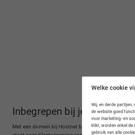
Welke cookie vin
Wij, en derde partije
Inbegrepen bij je domeinn
de website goed functi
voor marketing- en soc
klikt, worden enkel de
Met een domein bij Hostnet ben je razendsnel online
gebruik van alle cook