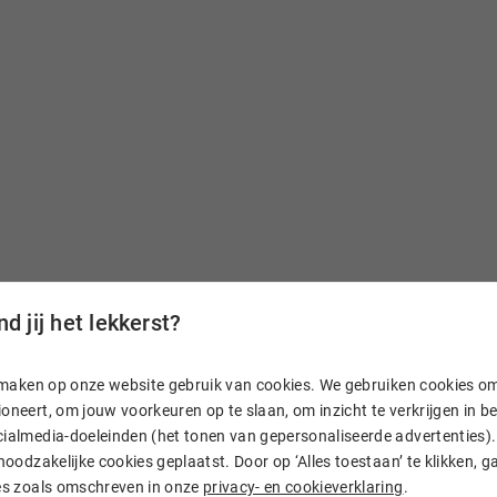
d jij het lekkerst?
n, maken op onze website gebruik van cookies. We gebruiken cookies o
aam
oneert, om jouw voorkeuren op te slaan, om inzicht te verkrijgen in 
ialmedia-doeleinden (het tonen van gepersonaliseerde advertenties). 
 noodzakelijke cookies geplaatst. Door op ‘Alles toestaan’ te klikken, g
. En heb je vragen? Dan
ies zoals omschreven in onze
privacy- en cookieverklaring
.