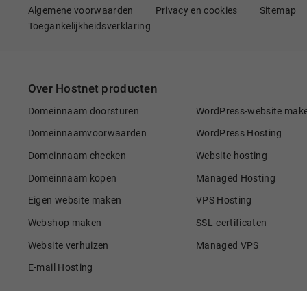
Algemene voorwaarden
Privacy en cookies
Sitemap
Toegankelijkheidsverklaring
Over Hostnet producten
Domeinnaam doorsturen
WordPress-website mak
Domeinnaamvoorwaarden
WordPress Hosting
Domeinnaam checken
Website hosting
Domeinnaam kopen
Managed Hosting
Eigen website maken
VPS Hosting
Webshop maken
SSL-certificaten
Website verhuizen
Managed VPS
E-mail Hosting