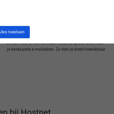
lles toestaan
Gratis e-mail doorsturen
E-mail voor je domeinnaam stuur je gratis door naar
je bestaande e-mailadres. Zo ben je direct bereikbaar.
n bij Hostnet