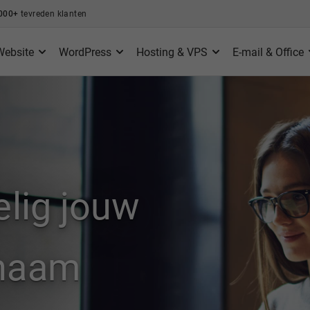
000+
tevreden klanten
Website
WordPress
Hosting & VPS
E-mail & Office
elig jouw
nnaam