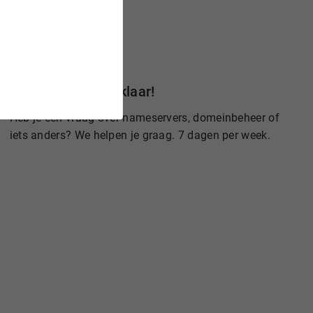
Wij staan voor je klaar!
Heb je een vraag over nameservers, domeinbeheer of
iets anders? We helpen je graag. 7 dagen per week.