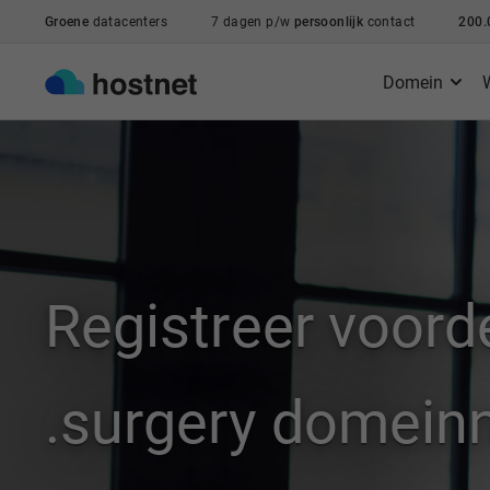
Ga naar de hoofdinhoud
Groene
datacenters
7 dagen p/w
persoonlijk
contact
200.
Domein
Registreer voord
.surgery domei