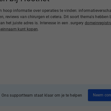
en hoop informatie over operaties te vinden: informatieverscha
, reviews van chirurgen et cetera. Dit soort thema's hebben b
n het juiste adres is. Interesse in een .surgery
domeinregistra
einnaam kunt kopen
.
Neem con
Ons supportteam staat klaar om je te helpen