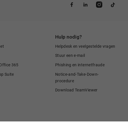
Hulp nodig?
net
Helpdesk en veelgestelde vragen
Stuur een e-mail
Office 365
Phishing en internetfraude
pp Suite
Notice-and-Take-Down-
procedure
Download TeamViewer