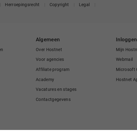
Herroepingsrecht
Copyright
Legal
Algemeen
Inloggen
en
Over Hostnet
Mijn Host
Voor agencies
Webmail
Affiliate program
Microsoft 
Academy
Hostnet A
Vacatures en stages
Contactgegevens