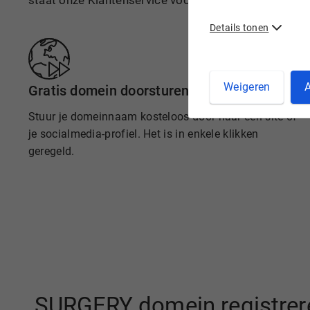
staat onze Klantenservice voor je klaar.
Details tonen
Weigeren
A
Gratis domein doorsturen
Stuur je domeinnaam kosteloos door naar een site of
je socialmedia-profiel. Het is in enkele klikken
geregeld.
.SURGERY domein registrere