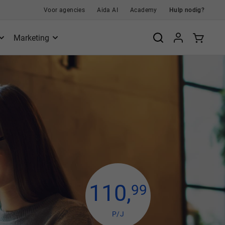
Voor agencies
Aida AI
Academy
Hulp nodig?
Marketing
110
,
99
P/J