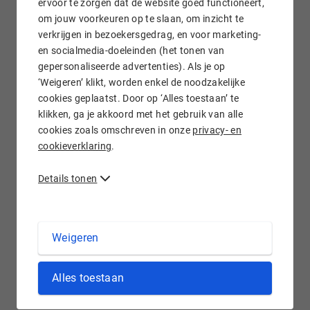
ervoor te zorgen dat de website goed functioneert,
om jouw voorkeuren op te slaan, om inzicht te
verkrijgen in bezoekersgedrag, en voor marketing-
Gratis e-mail doorsturen
en socialmedia-doeleinden (het tonen van
gepersonaliseerde advertenties). Als je op
‘Weigeren’ klikt, worden enkel de noodzakelijke
cookies geplaatst. Door op ‘Alles toestaan’ te
klikken, ga je akkoord met het gebruik van alle
Wij staan voor je klaar!
cookies zoals omschreven in onze
privacy- en
cookieverklaring
.
Details tonen
.TICKETS domein registreren bij Hostnet
Weigeren
De tijden dat we uren in de rij stonden om een concertkaartje
Alles toestaan
voor onze favoriete band te bemachtigen, zijn voorgoed
voorbij. De online ticketbusiness groeit nog steeds hard. Met
het .tickets domein wordt ingespeeld op die trend. Registreer