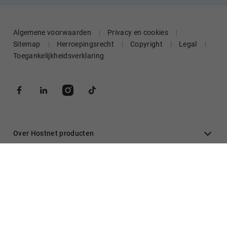
Algemene voorwaarden
Privacy en cookies
Sitemap
Herroepingsrecht
Copyright
Legal
Toegankelijkheidsverklaring
Over Hostnet producten
Algemeen
Inloggen