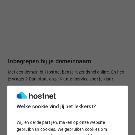
Inbegrepen bij je domeinnaam
Met een domein bij Hostnet ben je razendsnel online. En heb
je vragen? Dan staat onze Klantenservice voor je klaar.
Welke cookie vind jij het lekkerst?
Gratis domein doorsturen
Stuur je domeinnaam kosteloos door naar een site of je
Wij, en derde partijen, maken op onze website
socialmedia-profiel. Het is in enkele klikken geregeld.
gebruik van cookies. We gebruiken cookies om