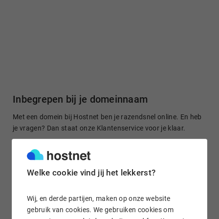
Inbegrepen bij je domeinnaam
Met een domein bij Hostnet ben je razendsnel online. En heb
je vragen? Dan staat onze Klantenservice voor je klaar.
Welke cookie vind jij het lekkerst?
Gratis domein doorsturen
Stuur je domeinnaam kosteloos door naar een site of je
Wij, en derde partijen, maken op onze website
socialmedia-profiel. Het is in enkele klikken geregeld.
gebruik van cookies. We gebruiken cookies om