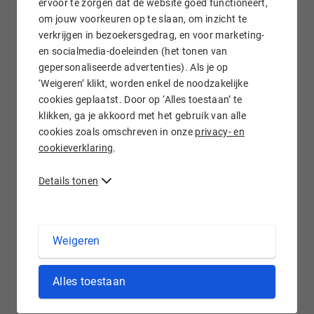
ervoor te zorgen dat de website goed functioneert,
om jouw voorkeuren op te slaan, om inzicht te
verkrijgen in bezoekersgedrag, en voor marketing-
Gratis e-mail doorsturen
en socialmedia-doeleinden (het tonen van
gepersonaliseerde advertenties). Als je op
‘Weigeren’ klikt, worden enkel de noodzakelijke
cookies geplaatst. Door op ‘Alles toestaan’ te
klikken, ga je akkoord met het gebruik van alle
Wij staan voor je klaar!
cookies zoals omschreven in onze
privacy- en
cookieverklaring
.
Details tonen
.TODAY domein registreren bij Hostnet
Weigeren
Wie kent ze niet: actualiteitenwebsites, nieuwsblogs? We
Alles toestaan
willen constant op de hoogte blijven van alle dingen die om
ons heen gebeuren. Er is een domeinnaamextensie die deze
honger naar nieuws stilt: .today. Met een .today