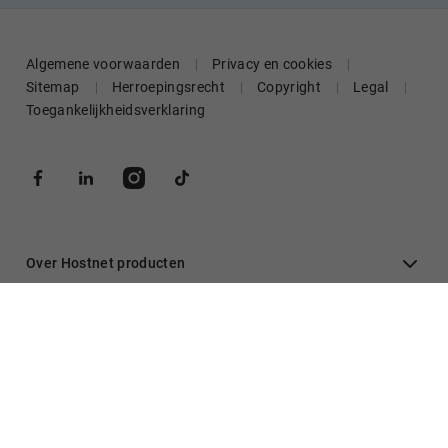
Algemene voorwaarden
Privacy en cookies
Sitemap
Herroepingsrecht
Copyright
Legal
Toegankelijkheidsverklaring
Over Hostnet producten
Algemeen
Inloggen