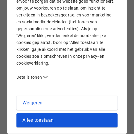
ervoor te zorgen dat de website goed functioneert,
om jouw voorkeuren op te slaan, om inzicht te
verkrijgen in bezoekersgedrag, en voor marketing-
Gratis e-mail doorsturen
en socialmedia-doeleinden (het tonen van
gepersonaliseerde advertenties). Als je op
‘Weigeren’ klikt, worden enkel de noodzakelijke
cookies geplaatst. Door op ‘Alles toestaan’ te
klikken, ga je akkoord met het gebruik van alle
Wij staan voor je klaar!
cookies zoals omschreven in onze
privacy- en
cookieverklaring
.
Details tonen
.VIAJES domein registreren bij Hostnet
Weigeren
'Viajes' is het Spaanse woord voor 'reizen'. Het Spaans wordt
Alles toestaan
door ongeveer 500 miljoen mensen gesproken. Daarom is
deze domeinextensie bij uitstek geschikt wanneer je verkeert
in de Spaans(talig)e reisindustrie. Een .viajes
domeinnaam