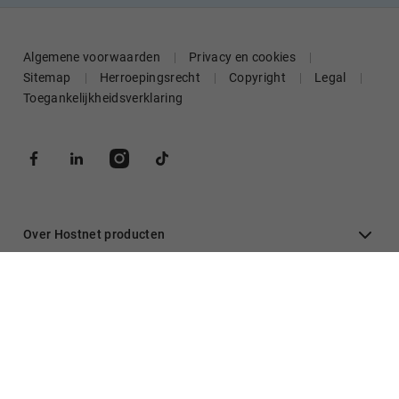
Algemene voorwaarden
Privacy en cookies
Sitemap
Herroepingsrecht
Copyright
Legal
Toegankelijkheidsverklaring
Over Hostnet producten
Algemeen
Inloggen