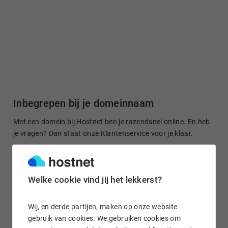
Inbegrepen bij je domeinnaam
Met een domein bij Hostnet ben je razendsnel online. En heb
je vragen? Dan staat onze Klantenservice voor je klaar.
Welke cookie vind jij het lekkerst?
Gratis domein doorsturen
Stuur je domeinnaam kosteloos door naar een site of je
Wij, en derde partijen, maken op onze website
socialmedia-profiel. Het is in enkele klikken geregeld.
gebruik van cookies. We gebruiken cookies om