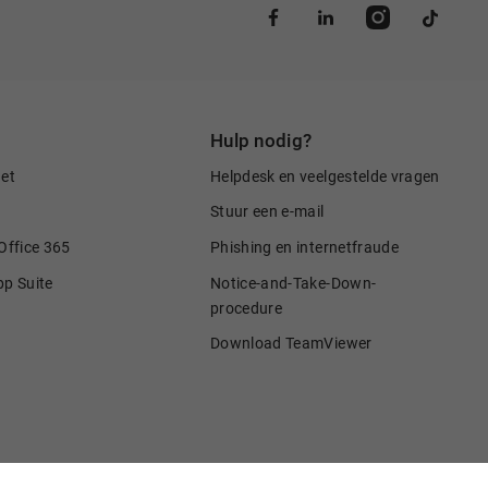
Hulp nodig?
net
Helpdesk en veelgestelde vragen
Stuur een e-mail
Office 365
Phishing en internetfraude
pp Suite
Notice-and-Take-Down-
procedure
Download TeamViewer