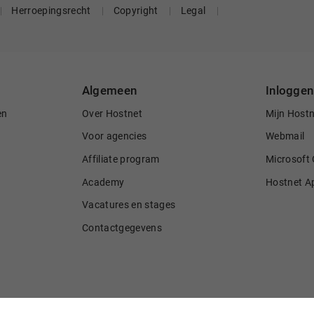
Herroepingsrecht
Copyright
Legal
Algemeen
Inloggen
en
Over Hostnet
Mijn Host
Voor agencies
Webmail
Affiliate program
Microsoft 
Academy
Hostnet A
Vacatures en stages
Contactgegevens