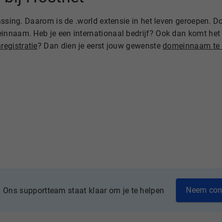
passing. Daarom is de .world extensie in het leven geroepen. 
innaam. Heb je een internationaal bedrijf? Ook dan komt het
registratie
? Dan dien je eerst jouw gewenste
domeinnaam te 
Neem con
Ons supportteam staat klaar om je te helpen