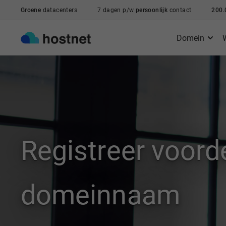
Ga naar de hoofdinhoud
Groene
datacenters
7 dagen p/w
persoonlijk
contact
200.
Domein
Registreer voord
domeinnaam