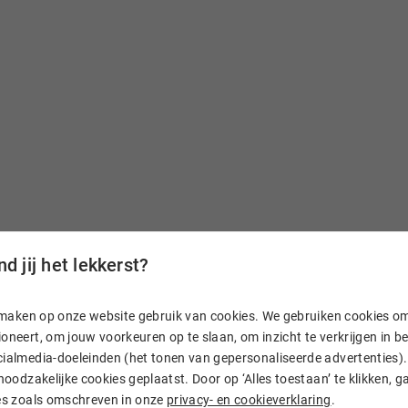
d jij het lekkerst?
n, maken op onze website gebruik van cookies. We gebruiken cookies o
aam
oneert, om jouw voorkeuren op te slaan, om inzicht te verkrijgen in 
ialmedia-doeleinden (het tonen van gepersonaliseerde advertenties). 
 noodzakelijke cookies geplaatst. Door op ‘Alles toestaan’ te klikken, g
. En heb je vragen? Dan
ies zoals omschreven in onze
privacy- en cookieverklaring
.