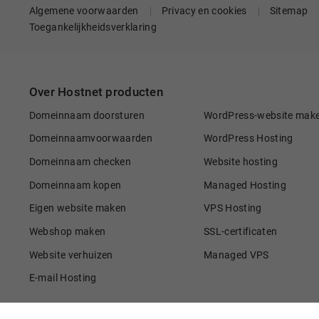
Algemene voorwaarden
Privacy en cookies
Sitemap
Toegankelijkheidsverklaring
Over Hostnet producten
Domeinnaam doorsturen
WordPress-website mak
Domeinnaamvoorwaarden
WordPress Hosting
Domeinnaam checken
Website hosting
Domeinnaam kopen
Managed Hosting
Eigen website maken
VPS Hosting
Webshop maken
SSL-certificaten
Website verhuizen
Managed VPS
E-mail Hosting