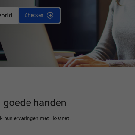
world
Checken
in goede handen
ek hun ervaringen met Hostnet.