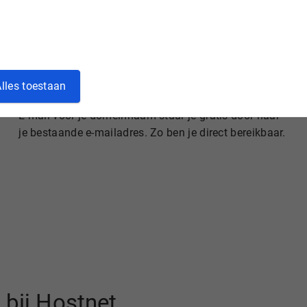
lles toestaan
Gratis e-mail doorsturen
E-mail voor je domeinnaam stuur je gratis door naar
je bestaande e-mailadres. Zo ben je direct bereikbaar.
bij Hostnet