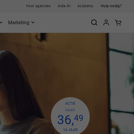
Voor agencies
Aida AI
Academy
Hulp nodig?
Marketing
ACTIE
66,49
36
,
49
1
e
JAAR