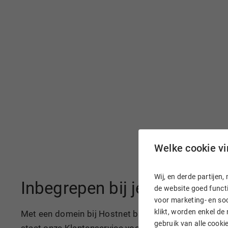
Welke cookie vin
Wij, en derde partije
Inbegrepen bij je domeinn
de website goed functi
voor marketing- en soc
klikt, worden enkel de
Met een domein bij Hostnet ben je razendsnel online
gebruik van alle cook