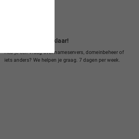
Wij staan voor je klaar!
Heb je een vraag over nameservers, domeinbeheer of
iets anders? We helpen je graag. 7 dagen per week.