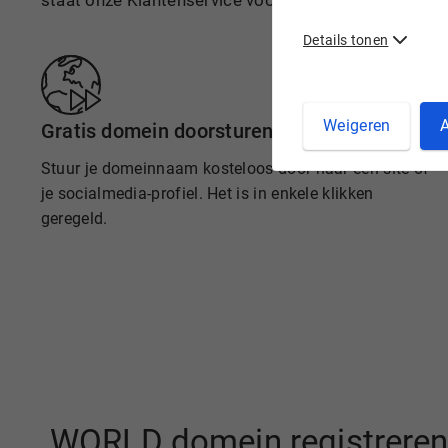
staat onze Klantenservice voor je klaar.
Details tonen
Weigeren
A
Gratis domein doorsturen
Stuur je domeinnaam kosteloos door naar een site of
je socialmedia-profiel. Het is in enkele klikken
geregeld.
.WORLD domein registreren 