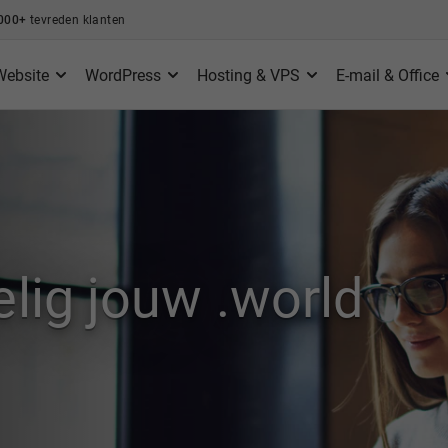
000+
tevreden klanten
Website
WordPress
Hosting & VPS
E-mail & Office
elig jouw .world