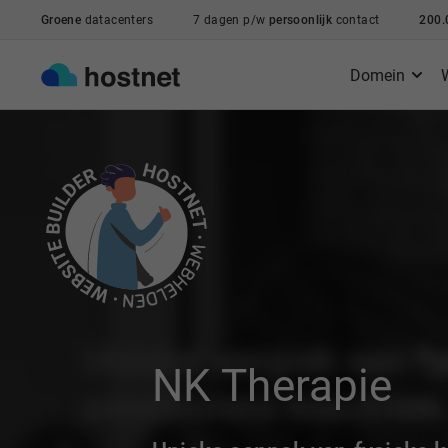
Ga naar de hoofdinhoud
Groene
datacenters
7 dagen p/w
persoonlijk
contact
200.
Domein
NK Therapie