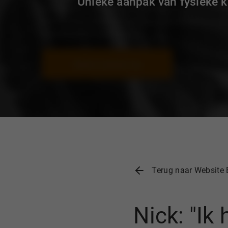
Unieke aanpak van fysieke k
Terug naar Website 
Nick: "Ik