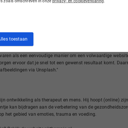
ies zoals omschreven in onze
privacy- en cookieverklaring
.
site te creëren. Hij heeft veel nagedacht over hoe hij NK thera
 was om niet te veel tekst en pagina’s te gebruiken. Zo kreeg 
"
rettig
lles toestaan
 eenvoudige tool voor het bouwen van een site. Hij kwam uit 
rvaren als een eenvoudige manier om een volwaardige website 
orgen ervoor dat je snel tot een gewenst resultaat komt. Daarna
 afbeeldingen via Unsplash."
ijn ontwikkeling als therapeut en mens. Hij hoopt (online) zijn
entje kan bijdragen aan de verbetering van de gezondheidszorg
op het gebied van emoties, trauma en voeding.