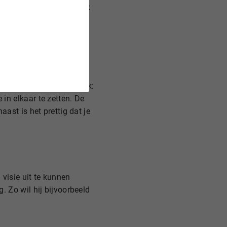
pie zo duidelijk mogelijk
de website een rustige en
bij Website Builder. Nick:
in elkaar te zetten. De
ast is het prettig dat je
 visie uit te kunnen
. Zo wil hij bijvoorbeeld