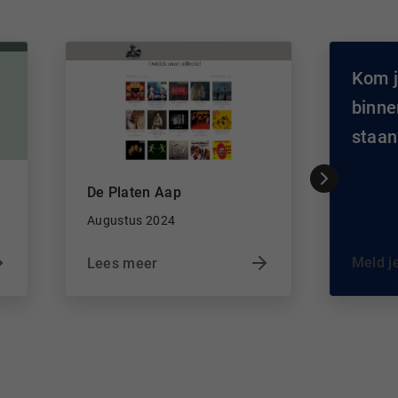
Kom ji
binne
staan
De Platen Aap
Augustus 2024
Meld j
Lees meer