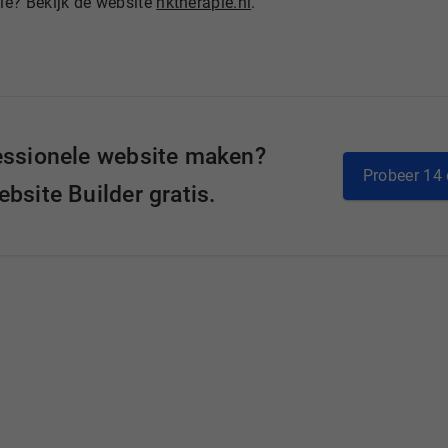
ie? Bekijk de website
nktherapie.nl
.
essionele website maken?
Probeer 14 
bsite Builder gratis.