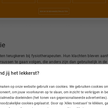
ie
nten terugkeren bij fysiotherapeuten. Hun klachten bleven aa
ussen te gaan volgen, die anders zijn dan gebruikelijk in de 
n symptoombestrijding. De oorzaak van de problemen liggen vaa
d jij het lekkerst?
ethodes neem ik zowel fysieke als geestelijke factoren mee",
duidelijkheid
n, maken op onze website gebruik van cookies. We gebruiken cookies o
oneert, om jouw voorkeuren op te slaan, om inzicht te verkrijgen in 
ialmedia-doeleinden (het tonen van gepersonaliseerde advertenties). 
n hoe hij mensen optimaal helpt om een pijnloos leven te lei
 noodzakelijke cookies geplaatst. Door op ‘Alles toestaan’ te klikken, g
e de website als een plek waar duidelijk wordt wat ik als therap