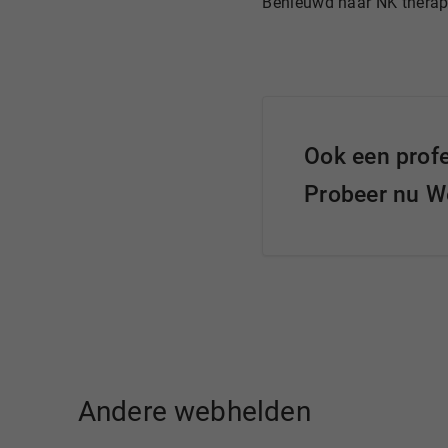
Benieuwd naar NK therap
Ook een prof
Probeer nu We
Andere webhelden