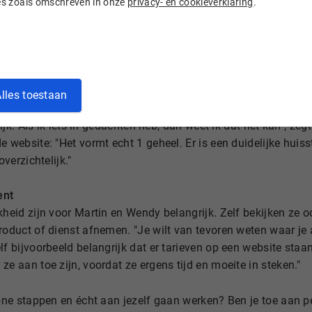
ies zoals omschreven in onze
privacy- en cookieverklaring
.
r Martin, was het beginnen. "Ik heb het moment lang uitgesteld"
e starten. Uiteindelijk heb ik een deadline gesteld en ben ik he
r vanaf het begin in ondersteund, en is inmiddels zelf ook ha
haar fulltime onderneming als webdesigner, uiteindelijk ook c
lles toestaan
-website van New Life Coaching gebouwd. Ze is blij met Wor
lijk. Als ik iets in gedachten heb, dan weet ik dat het kan", zeg
 website: "Het vormt echt 1 geheel. Er is een duidelijke huisst
overzichtelijk."
ent
kheid zijn voor Martin en Wendy belangrijk. Zelf bekijken ze o
roduct of dienst afnemen. "Je wilt van tevoren weten waar je 
lf bijvoorbeeld belangrijk dat er tarieven op een website staa
ze aan toe zijn, voordat ze ergens tijd en moeite in steken."
zone stappen en écht aan jezelf gaan werken? Ben je toe aan pe