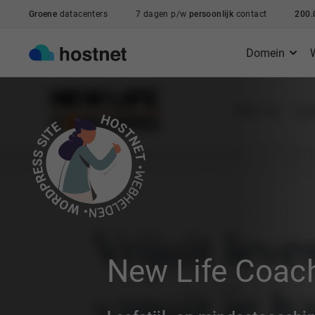
Ga naar de hoofdinhoud
Groene
datacenters
7 dagen p/w
persoonlijk
contact
200.
Domein
New Life Coac