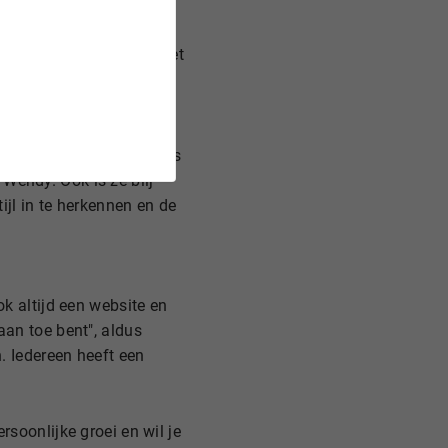
, vertelt hij. "Er was
t gaan doen", voegt hij
ar coachopleiding aan het
oach worden.
dPress en de vele opties
t Wendy. Ook is ze blij
ijl in te herkennen en de
ok altijd een website en
aan toe bent", aldus
n. Iedereen heeft een
rsoonlijke groei en wil je