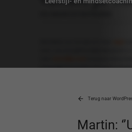
Leefstijl- en mindsetcoachi
Terug naar WordPre
Martin: ‘’