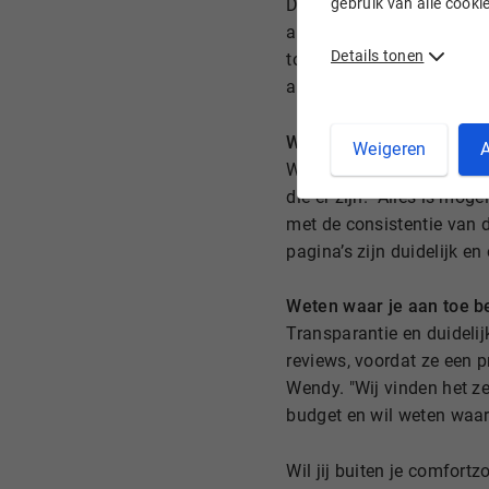
gebruik van alle cook
De grootste uitdaging voo
altijd een reden om niet t
Details tonen
toe. Wendy heeft hem hie
afronden. Zij wil, naast 
Webdesigner
Weigeren
A
Wendy heeft de WordPress
die er zijn. "Alles is moge
met de consistentie van de
pagina’s zijn duidelijk en 
Weten waar je aan toe b
Transparantie en duidelij
reviews, voordat ze een p
Wendy. "Wij vinden het ze
budget en wil weten waar 
Wil jij buiten je comfort