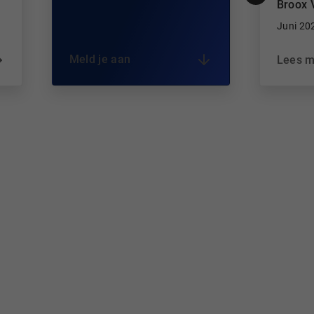
Broox 
Juni 20
Meld je aan
Lees 