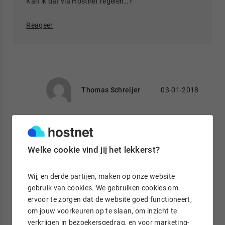
Kan ik dat via Hostnet regelen…?
Reageer
Thomas Schreijer
03-01-2018
Hoi Jos!
Dat kan zeker via ons worden geregeld. Op de
Welke cookie vind jij het lekkerst?
volgende pagina kunt u een bestelling plaatsen
om uw domein te verhuizen:
https://www.hostnet.nl/domeinnamen/domei
Wij, en derde partijen, maken op onze website
nnaam-verhuizen
gebruik van cookies. We gebruiken cookies om
ervoor te zorgen dat de website goed functioneert,
Nadat de bestelling is verwerkt, ontvangt u
om jouw voorkeuren op te slaan, om inzicht te
een e-mail via waar u de verhuiscode in kunt
verkrijgen in bezoekersgedrag, en voor marketing-