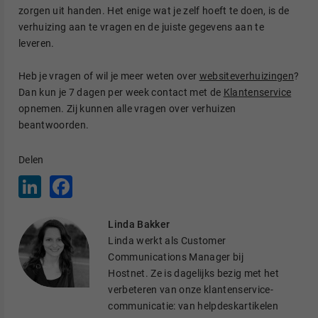
zorgen uit handen. Het enige wat je zelf hoeft te doen, is de
verhuizing aan te vragen en de juiste gegevens aan te
leveren.
Heb je vragen of wil je meer weten over
websiteverhuizingen
?
Dan kun je 7 dagen per week contact met de
Klantenservice
opnemen. Zij kunnen alle vragen over verhuizen
beantwoorden.
Delen
L
F
i
a
n
c
k
e
Linda Bakker
e
b
d
o
Linda werkt als Customer
I
o
Communications Manager bij
n
k
Hostnet. Ze is dagelijks bezig met het
verbeteren van onze klantenservice-
communicatie: van helpdeskartikelen