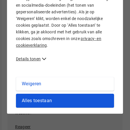
voeren. Het domein wordt dan direct naar ons
en socialmedia-doeleinden (het tonen van
toe verhuisd. U ontvangt inloggegevens voor
gepersonaliseerde advertenties). Als je op
Mijn Hostnet en kunt in deze omgeving gratis
‘Weigeren’ klikt, worden enkel de noodzakelijke
de koppeling met uw eigen server maken!
cookies geplaatst. Door op ‘Alles toestaan’ te
klikken, ga je akkoord met het gebruik van alle
cookies zoals omschreven in onze
privacy- en
Reageer
cookieverklaring
.
Details tonen
Rami de Lieme
02-10-2018
Weigeren
Hosting: Je betaalt de eerste 6 maanden slechts 5,-
per maand.
Alles toestaan
Maar wat betaal je daarna? en is dat incl. de mobiele
website?
Reageer