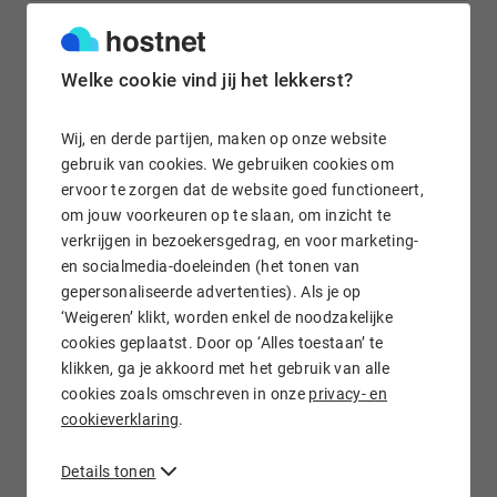
Gratis e-mail doorsturen
Welke cookie vind jij het lekkerst?
Wij, en derde partijen, maken op onze website
gebruik van cookies. We gebruiken cookies om
ervoor te zorgen dat de website goed functioneert,
Wij staan voor je klaar!
om jouw voorkeuren op te slaan, om inzicht te
verkrijgen in bezoekersgedrag, en voor marketing-
en socialmedia-doeleinden (het tonen van
gepersonaliseerde advertenties). Als je op
‘Weigeren’ klikt, worden enkel de noodzakelijke
cookies geplaatst. Door op ‘Alles toestaan’ te
klikken, ga je akkoord met het gebruik van alle
.AQ domein registreren bij Hostnet
cookies zoals omschreven in onze
privacy- en
Het .aq domein is afkomstig uit Antarctica en wordt met
cookieverklaring
.
name gebruikt door organisaties die op het continent
werkzaam zijn. Heb je interesse in een .aq domeinnaam? Dan
Details tonen
kun je jouw favoriete .aq
domein checken
op