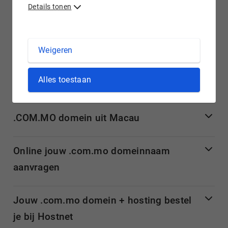
Details tonen
jouw .com.mo domein? Hostnet biedt meerdere
mogelijkheden met onze betrouwbare e-mail- en
hostingpakketten.
Weigeren
Meer informatie over .com.mo
Alles toestaan
domeinnamen
.COM.MO domein uit Macau
Online jouw .com.mo domeinnaam
aanvragen
Jouw .com.mo domein + hosting bestel
je bij Hostnet