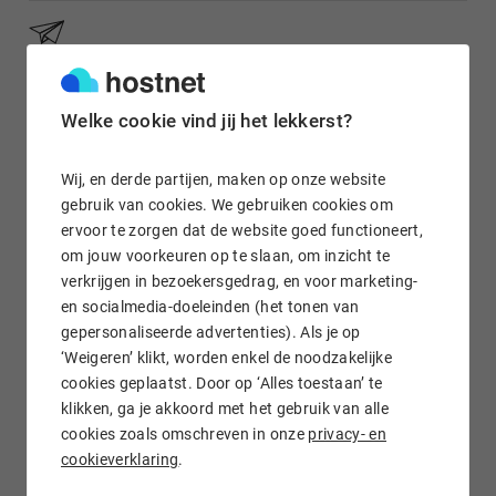
Gratis e-mail doorsturen
Welke cookie vind jij het lekkerst?
Wij, en derde partijen, maken op onze website
Wij staan voor je klaar!
gebruik van cookies. We gebruiken cookies om
ervoor te zorgen dat de website goed functioneert,
om jouw voorkeuren op te slaan, om inzicht te
verkrijgen in bezoekersgedrag, en voor marketing-
en socialmedia-doeleinden (het tonen van
gepersonaliseerde advertenties). Als je op
‘Weigeren’ klikt, worden enkel de noodzakelijke
.COM.MO domein registreren bij Hostnet
cookies geplaatst. Door op ‘Alles toestaan’ te
klikken, ga je akkoord met het gebruik van alle
Registreer online jouw .com.mo domeinnaam uit Macau bij
cookies zoals omschreven in onze
privacy- en
Hostnet. Wij regelen de
domeinregistratie
van jouw .com.mo
cookieverklaring
.
domein van begin tot eind voor je. Wil je naast een .com.mo
domeinnaam kunnen e-mailen of een website plaatsen onder