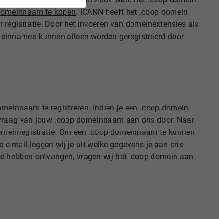
domeinnaam te kopen
. ICANN heeft het .coop domein
 registratie. Door het invoeren van domeinextensies als
meinnamen kunnen alleen worden geregistreerd door
omeinnaam te registreren. Indien je een .coop domein
nvraag van jouw .coop domeinnaam aan ons door. Naar
domeinregistratie. Om een .coop domeinnaam te kunnen
e e-mail leggen wij je uit welke gegevens je aan ons
je hebben ontvangen, vragen wij het .coop domein aan