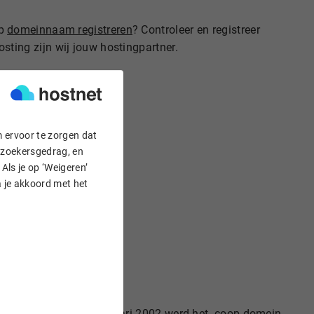
op
domeinnaam registreren
? Controleer en registreer
sting zijn wij jouw hostingpartner.
m ervoor te zorgen dat
bezoekersgedrag, en
Als je op ‘Weigeren’
a je akkoord met het
coöperaties. Op 30 januari 2002 werd het .coop domein