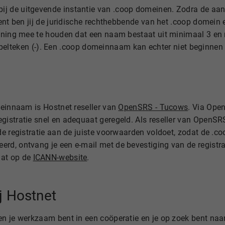
j de uitgevende instantie van .coop domeinen. Zodra de aan
ent ben jij de juridische rechthebbende van het .coop domein 
kening mee te houden dat een naam bestaat uit minimaal 3 e
koppelteken (-). Een .coop domeinnaam kan echter niet beginne
meinnaam is Hostnet reseller van
OpenSRS - Tucows
. Via Ope
istratie snel en adequaat geregeld. Als reseller van OpenSR
de registratie aan de juiste voorwaarden voldoet, zodat de .c
d, ontvang je een e-mail met de bevestiging van de registrat
aat op de
ICANN-website
.
j Hostnet
en je werkzaam bent in een coöperatie en je op zoek bent na