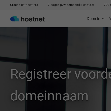
Ga naar de hoofdinhoud
Groene
datacenters
7 dagen p/w
persoonlijk
contact
200.
Domein
Registreer voord
domeinnaam