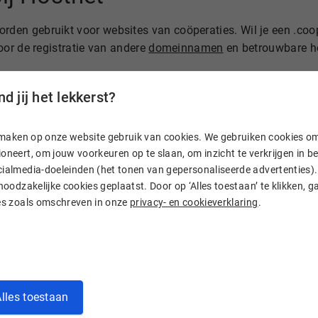
en gebruikt voor websites van coöperaties. Wil je een .co
or de registratie van andere
domeinnamen
en betrouwbare ho
d jij het lekkerst?
meinnamen
n, maken op onze website gebruik van cookies. We gebruiken cookies o
oneert, om jouw voorkeuren op te slaan, om inzicht te verkrijgen in 
ialmedia-doeleinden (het tonen van gepersonaliseerde advertenties). 
 noodzakelijke cookies geplaatst. Door op ‘Alles toestaan’ te klikken, g
ies zoals omschreven in onze
privacy- en cookieverklaring
.
peraties
lles toestaan
n (sTLD) dat is geïntroduceerd voor slechts één doelgroep: 