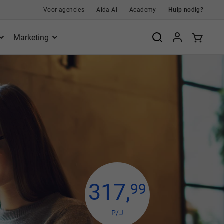
Voor agencies
Aida AI
Academy
Hulp nodig?
Marketing
317
,
99
P/J