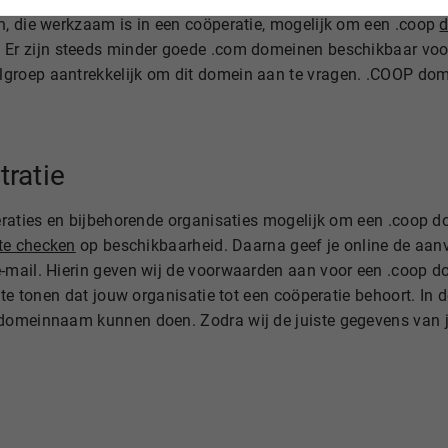
n, die werkzaam is in een coöperatie, mogelijk om een .coop
. Er zijn steeds minder goede .com domeinen beschikbaar voor
groep aantrekkelijk om dit domein aan te vragen. .COOP do
ratie
eraties en bijbehorende organisaties mogelijk om een .coop d
e checken
op beschikbaarheid. Daarna geef je online de aa
e-mail. Hierin geven wij de voorwaarden aan voor een .coop 
te tonen dat jouw organisatie tot een coöperatie behoort. In d
 domeinnaam kunnen doen. Zodra wij de juiste gegevens van 