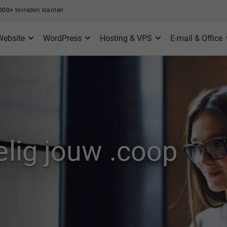
000+
tevreden klanten
Website
WordPress
Hosting & VPS
E-mail & Office
elig jouw .coop